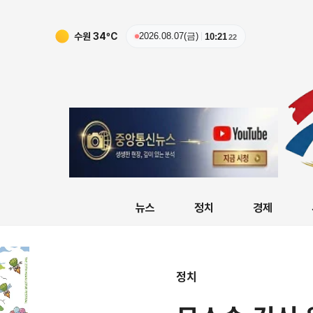
수원
34
ºC
2026.08.07(금)
10:21
23
뉴스
정치
경제
정치