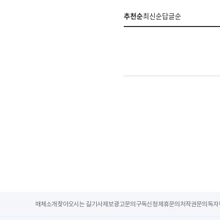
추천순
최신순
답글순
매체소개
찾아오시는 길
기사제보
광고문의
구독신청
제휴문의
저작권문의
독자