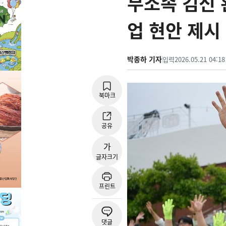
무소속 김신 
업 현안 제시
박종하 기자
입력
2026.05.21 04:18
북마크
공유
가
글자크기
프린트
댓글