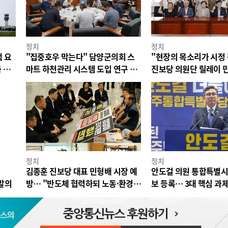
정치
정치
 요
"집중호우 막는다" 담양군의회 스
"현장의 목소리가 시정
 압
마트 하천관리 시스템 도입 연구 착
진보당 의원단 릴레이 
수.
정치
정치
김종훈 진보당 대표 민형배 시장 예
안도걸 의원 통합특별
표발의
방… "반도체 협력하되 노동·환경
보 등록… 3대 핵심 과
권 지켜야"