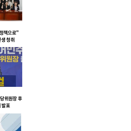
 정책으로"
민생 청취
시당위원장 후
제 발표