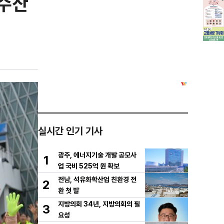
·수산
실시간 인기 기사
광주, 에너지기술 개발 공모사
1
업 국비 525억 원 확보
전남, 석유화학산업 친환경 전
2
환 첫 발
지방의회 34년, 지방의회의 필
3
요성