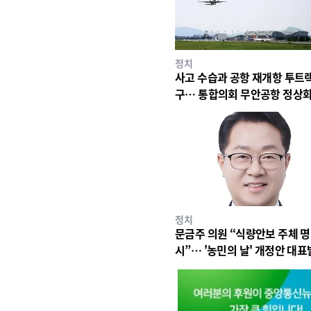
정치
사고 수습과 공항 재개항 투트랙
구… 통합의회 무안공항 정상화
박
정치
문금주 의원 “식량안보 주체 명
시”… '농민의 날' 개정안 대