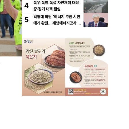
폭우·폭염·폭설 자연재해 대응
4
중·장기 대책 절실
박형대 의원 "에너지 주권 시민
5
에게 환원... 재생에너지공사 서
둘러야"
공