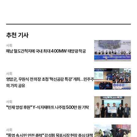
추천 기사
사회
해남 혈도간척지에 국내 최대 400MW 태양광 착공
사회
영암군, 우원식 전 의장 초청 ‘혁신공감 특강’ 개최…민주주
의 가치 공유
사회
"인재 양성 후원" Y-식자재마트 나주점 500만 원 기탁
사회
"폭염 속 시민 안전 총력" 강성휘 목포시장 현장 중심 대책