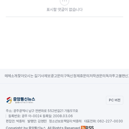
표시할 댓글이 없습니다
매체소개
찾아오시는 길
기사제보
광고문의
구독신청
제휴문의
저작권문의
독자투고
불편신
PC 버전
주소:
광주광역시 남구 천변좌로 552번길21 가동511호
등록번호:
광주 아-0024 등록일: 2008.03.06
편집인:
박종하
발행인:
김영란
청소년보호책임자:
박종하
대표전화:
062-227-0030
RSS
Copy
right by 중앙통신뉴스,
All Rights Reserved.