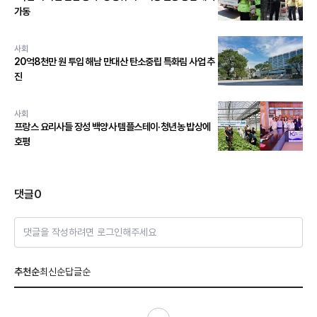
가동
사회
20억8천만 원 투입 해남 만대산 탄소중립 특화림 사업 추
진
사회
프랑스 요리사들 장성 백양사 템플스테이·청년농 밥상에
호평
댓글
0
댓글을 작성하려면 로그인해주세요
추천순
최신순
답글순