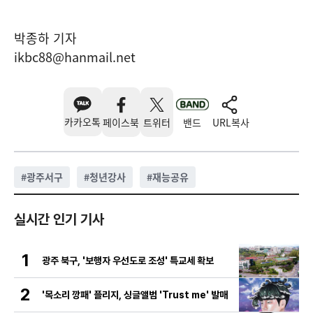
박종하 기자
ikbc88@hanmail.net
카카오톡
페이스북
트위터
밴드
URL복사
#
광주서구
#
청년강사
#
재능공유
실시간 인기 기사
1
광주 북구, '보행자 우선도로 조성' 특교세 확보
2
'목소리 깡패' 플리지, 싱글앨범 'Trust me' 발매