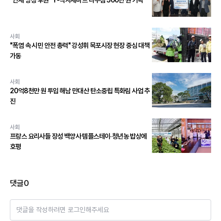
"인재 양성 후원" Y-식자재마트 나주점 500만 원 기탁
사회
"폭염 속 시민 안전 총력" 강성휘 목포시장 현장 중심 대책
가동
사회
20억8천만 원 투입 해남 만대산 탄소중립 특화림 사업 추
진
사회
프랑스 요리사들 장성 백양사 템플스테이·청년농 밥상에
호평
댓글
0
댓글을 작성하려면 로그인해주세요