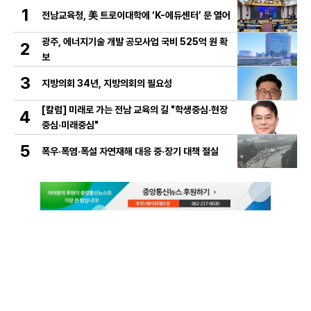
1
전남교육청, 美 트로이대학에 ‘K-에듀센터’ 문 열어
광주, 에너지기술 개발 공모사업 국비 525억 원 확
2
보
3
지방의회 34년, 지방의회의 필요성
[칼럼] 미래로 가는 전남 교육의 길 "학생중심·현장
4
중심·미래중심"
5
폭우·폭염·폭설 자연재해 대응 중·장기 대책 절실