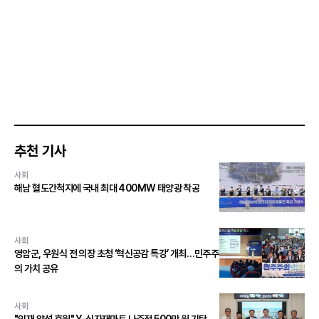
추천 기사
사회
해남 혈도간척지에 국내 최대 400MW 태양광 착공
사회
영암군, 우원식 전 의장 초청 ‘혁신공감 특강’ 개최…민주주
의 가치 공유
사회