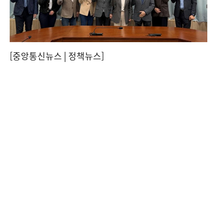
[중앙통신뉴스│정책뉴스]