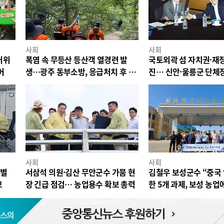
사회
사회
더위
폭염 속 무등산 등산객 열경련 발
국토외곽 섬 자치권·재정
어
생…광주 동부소방, 응급처치 후 병
진… 신안·울릉군 단체
원 이송
최
사회
사회
특별
서삼석 의원·김산 무안군수 가뭄 현
김철우 보성군수 “중국
꼬
장 긴급 점검… 농업용수 확보 총력
한 5개 과제, 보성 농업