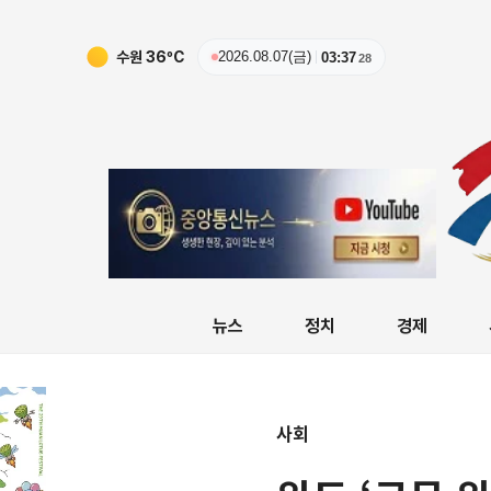
수원
36
ºC
2026.08.07(금)
03:37
29
뉴스
정치
경제
사회