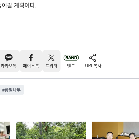
들어갈 계획이다.
카카오톡
페이스북
트위터
밴드
URL복사
#
황칠나무