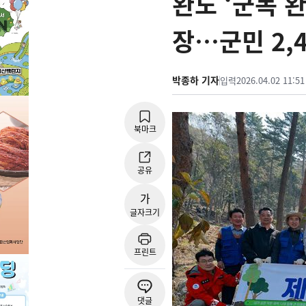
완도 ‘군목 
장…군민 2,
박종하 기자
입력
2026.04.02 11:51
북마크
공유
가
글자크기
프린트
댓글