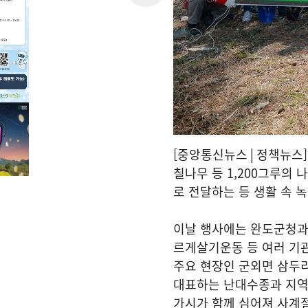
[중앙통신뉴스│정책뉴스]
칠나무 등 1,200그루의
로 전달하는 등 생활 속 
이날 행사에는 완도군청과 
르게살기운동 등 여러 기
주요 현장인 군외면 삼두
대표하는 난대수종과 지역
가시가 함께 심어져 사계