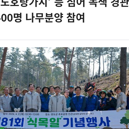
완도호랑가시’ 등 심어 녹색 경관
400명 나무분양 참여