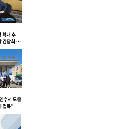
 확대 추
장 간담회 개
 연수서 도출
에 접목”