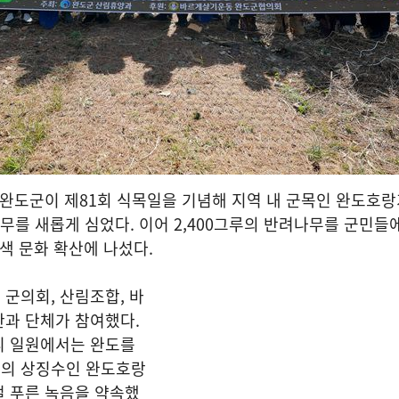
완도군이 제81회 식목일을 기념해 지역 내 군목인 완도호랑
 나무를 새롭게 심었다. 이어 2,400그루의 반려나무를 군민들
녹색 문화 확산에 나섰다.
군의회, 산림조합, 바
관과 단체가 참여했다.
리 일원에서는 완도를
의 상징수인 완도호랑
절 푸른 녹음을 약속했