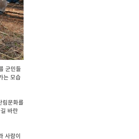
를 군민들
가는 모습
 산림문화를
하길 바란
과 사람이