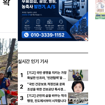
 확
실시간 인기 기사
[기고] 국민 생명을 지키는 가장
1
확실한 인프라, ‘민관협력’을 공
고히
“국민 건강보호․적정진료 문화
2
조성을 위한 건보공단 특사경제
도 도입해야”
[기고] 군민의 삶을 바꾸는 적극
3
행정, 진도에서부터 시작합니다