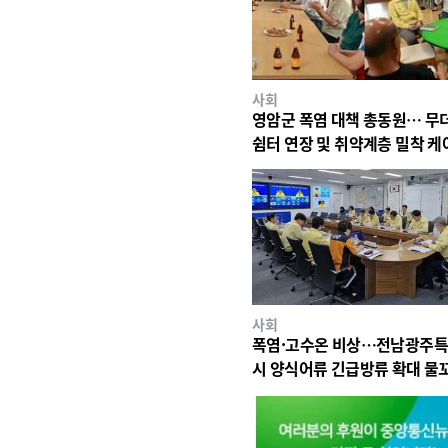
사회
영암군 폭염 대책 총동원… 무
쉼터 연장 및 취약계층 밀착 케
사회
폭염·고수온 비상…전남광주
시 양식어류 긴급방류 확대 물