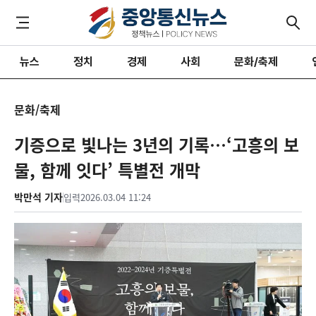
뉴스
정치
경제
사회
문화/축제
문화/축제
기증으로 빛나는 3년의 기록…‘고흥의 보
물, 함께 잇다’ 특별전 개막
박만석 기자
입력
2026.03.04 11:24