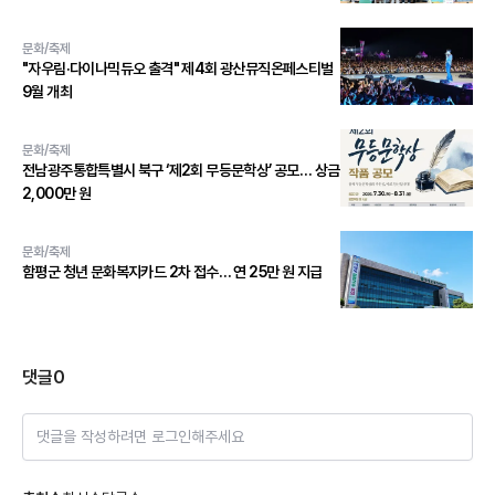
문화/축제
"자우림·다이나믹듀오 출격" 제4회 광산뮤직온페스티벌
9월 개최
문화/축제
전남광주통합특별시 북구 ‘제2회 무등문학상’ 공모… 상금
2,000만 원
문화/축제
함평군 청년 문화복지카드 2차 접수… 연 25만 원 지급
댓글
0
댓글을 작성하려면 로그인해주세요