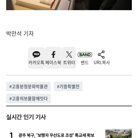
박만석 기자
카카오톡
페이스북
트위터
밴드
URL복사
#
고흥분청문화박물관
#
기증특별전
#
고흥의보물함께잇다
실시간 인기 기사
1
광주 북구, '보행자 우선도로 조성' 특교세 확보