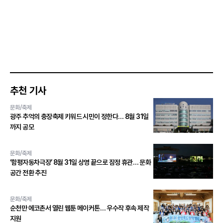
추천 기사
문화/축제
광주 추억의 충장축제 키워드 시민이 정한다… 8월 31일
까지 공모
문화/축제
‘함평자동차극장’ 8월 31일 상영 끝으로 잠정 휴관… 문화
공간 전환 추진
문화/축제
순천만 에코촌서 열린 웹툰 메이커톤… 우수작 후속 제작
지원