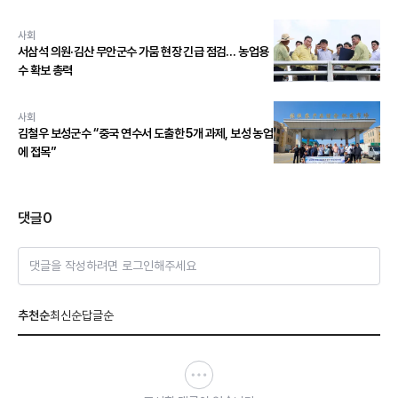
사회
서삼석 의원·김산 무안군수 가뭄 현장 긴급 점검… 농업용
수 확보 총력
사회
김철우 보성군수 “중국 연수서 도출한 5개 과제, 보성 농업
에 접목”
댓글
0
댓글을 작성하려면 로그인해주세요
추천순
최신순
답글순