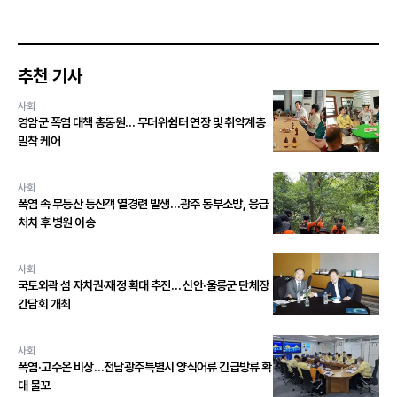
추천 기사
사회
영암군 폭염 대책 총동원… 무더위쉼터 연장 및 취약계층
밀착 케어
사회
폭염 속 무등산 등산객 열경련 발생…광주 동부소방, 응급
처치 후 병원 이송
사회
국토외곽 섬 자치권·재정 확대 추진… 신안·울릉군 단체장
간담회 개최
사회
폭염·고수온 비상…전남광주특별시 양식어류 긴급방류 확
대 물꼬