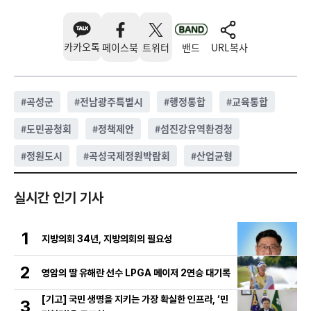
카카오톡
페이스북
트위터
밴드
URL복사
#
곡성군
#
전남광주특별시
#
행정통합
#
교육통합
#
도민공청회
#
정책제안
#
섬진강유역환경청
#
정원도시
#
곡성국제정원박람회
#
산업균형
실시간 인기 기사
1
지방의회 34년, 지방의회의 필요성
2
영암의 딸 유해란 선수 LPGA 메이저 2연승 대기록
[기고] 국민 생명을 지키는 가장 확실한 인프라, ‘민
3