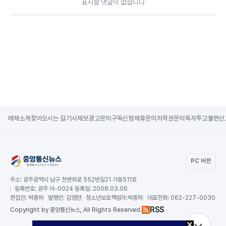
표시할 댓글이 없습니다
매체소개
찾아오시는 길
기사제보
광고문의
구독신청
제휴문의
저작권문의
독자투고
불편신
PC 버전
주소:
광주광역시 남구 천변좌로 552번길21 가동511호
등록번호:
광주 아-0024 등록일: 2008.03.06
편집인:
박종하
발행인:
김영란
청소년보호책임자:
박종하
대표전화:
062-227-0030
RSS
Copy
right by 중앙통신뉴스,
All Rights Reserved.