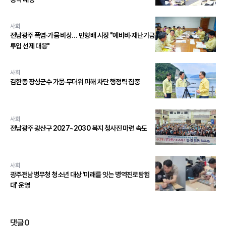
사회
전남광주 폭염·가뭄 비상… 민형배 시장 "예비비·재난기금
투입 선제 대응"
사회
김한종 장성군수 가뭄·무더위 피해 차단 행정력 집중
사회
전남광주 광산구 2027~2030 복지 청사진 마련 속도
사회
광주전남병무청 청소년 대상 ‘미래를 잇는 병역진로탐험
대’ 운영
댓글
0