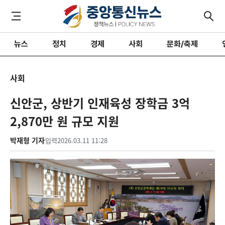
뉴스
정치
경제
사회
문화/축제
사회
신안군, 상반기 인재육성 장학금 3억
2,870만 원 규모 지원
박재형 기자
입력
2026.03.11 11:28