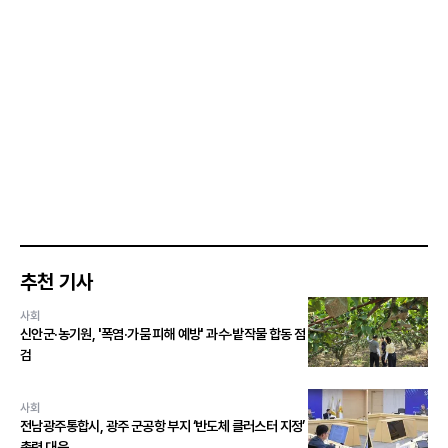
추천 기사
사회
신안군·농기원, '폭염·가뭄 피해 예방' 과수·밭작물 합동 점
검
사회
전남광주통합시, 광주 군공항 부지 ‘반도체 클러스터 지정’
총력 대응