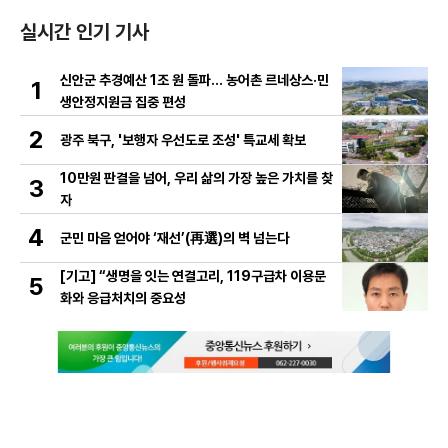
실시간 인기 기사
신안군 추경예산 1조 원 돌파… 농어촌 르네상스·민
1
생안정지원금 집중 편성
2
광주 북구, '보행자 우선도로 조성' 특교세 확보
10만원 판결을 넘어, 우리 삶의 가장 높은 가치를 찾
3
자
4
군민 마음 얻어야 ‘재선’(再選)의 벽 넘는다
[기고] “생명을 잇는 연결고리, 119구급차 이용문
5
화와 응급처치의 중요성