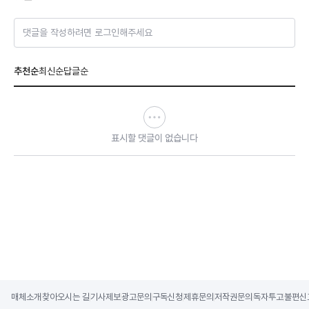
댓글을 작성하려면 로그인해주세요
추천순
최신순
답글순
표시할 댓글이 없습니다
매체소개
찾아오시는 길
기사제보
광고문의
구독신청
제휴문의
저작권문의
독자투고
불편신