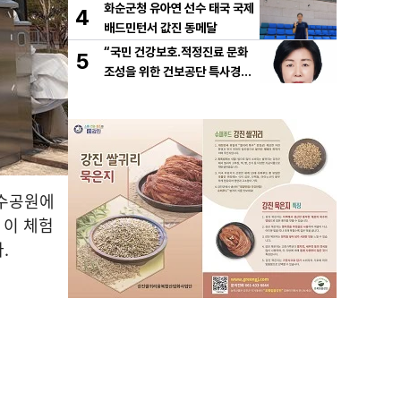
화순군청 유아연 선수 태국 국제
4
배드민턴서 값진 동메달
“국민 건강보호․적정진료 문화
5
조성을 위한 건보공단 특사경제
도 도입해야”
호수공원에
 이 체험
다.