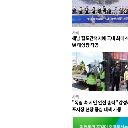
사회
해남 혈도간척지에 국내 최대 4
W 태양광 착공
사회
"폭염 속 시민 안전 총력" 강성
포시장 현장 중심 대책 가동