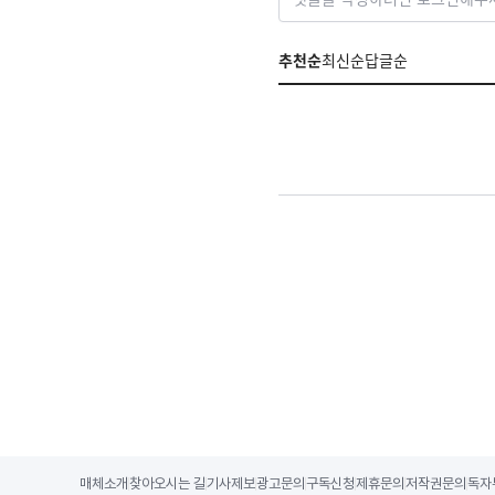
추천순
최신순
답글순
매체소개
찾아오시는 길
기사제보
광고문의
구독신청
제휴문의
저작권문의
독자