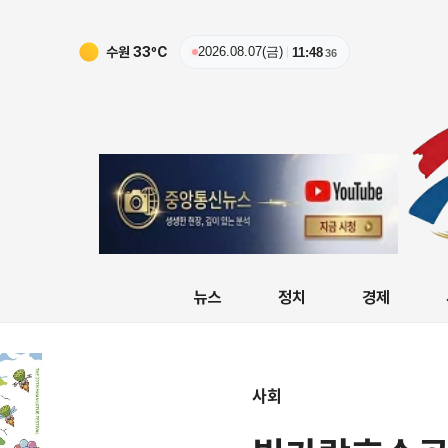
수원
33
ºC
2026.08.07(금)
11:48
37
뉴스
정치
경제
사회