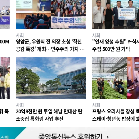
사회
사회
00M
영암군, 우원식 전 의장 초청 ‘혁신
"인재 양성 후원" Y-
공감 특강’ 개최…민주주의 가치 공
주점 500만 원 기탁
유
사회
사회
휘 목
20억8천만 원 투입 해남 만대산 탄
프랑스 요리사들 장성 
소중립 특화림 사업 추진
스테이·청년농 밥상에 