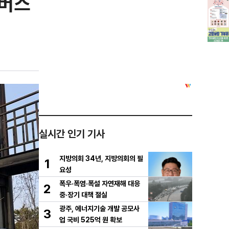
타버스
실시간 인기 기사
지방의회 34년, 지방의회의 필
1
요성
폭우·폭염·폭설 자연재해 대응
2
중·장기 대책 절실
광주, 에너지기술 개발 공모사
3
업 국비 525억 원 확보