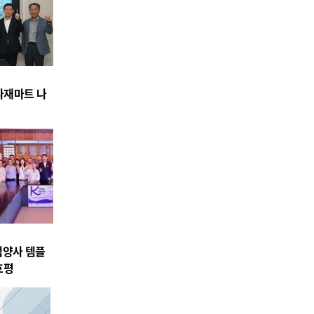
식자재마트 나
백양사 템플
호평