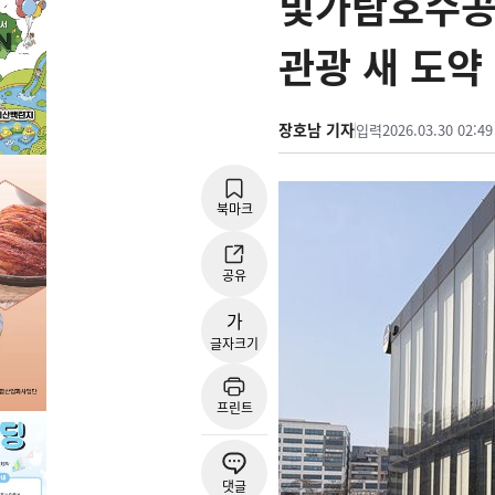
빛가람호수공원
관광 새 도약
장호남 기자
입력
2026.03.30 02:49
북마크
공유
가
글자크기
프린트
댓글