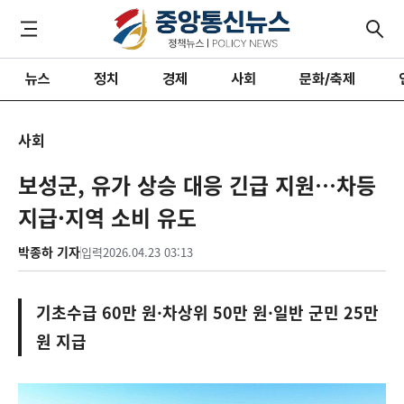
뉴스
정치
경제
사회
문화/축제
사회
보성군, 유가 상승 대응 긴급 지원…차등
지급·지역 소비 유도
박종하 기자
입력
2026.04.23 03:13
기초수급 60만 원·차상위 50만 원·일반 군민 25만
원 지급