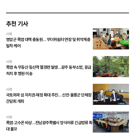
추천 기사
사회
영암군 폭염 대책 총동원… 무더위쉼터 연장 및 취약계층
밀착 케어
사회
폭염 속 무등산 등산객 열경련 발생…광주 동부소방, 응급
처치 후 병원 이송
사회
국토외곽 섬 자치권·재정 확대 추진… 신안·울릉군 단체장
간담회 개최
사회
폭염·고수온 비상…전남광주특별시 양식어류 긴급방류 확
대 물꼬