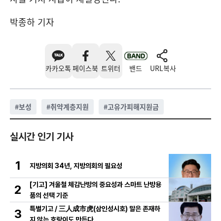
박종하 기자
카카오톡
페이스북
트위터
밴드
URL복사
#
보성
#
취약계층지원
#
고유가피해지원금
실시간 인기 기사
1
지방의회 34년, 지방의회의 필요성
[기고] 겨울철 체감난방의 중요성과 스마트 난방용
2
품의 선택 기준
특별기고 / 三人成市虎(삼인성시호) 말은 존재하
3
지 않는 호랑이도 만든다