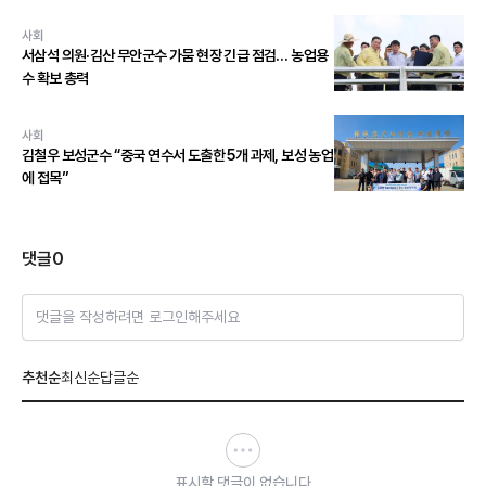
사회
서삼석 의원·김산 무안군수 가뭄 현장 긴급 점검… 농업용
수 확보 총력
사회
김철우 보성군수 “중국 연수서 도출한 5개 과제, 보성 농업
에 접목”
댓글
0
댓글을 작성하려면 로그인해주세요
추천순
최신순
답글순
표시할 댓글이 없습니다