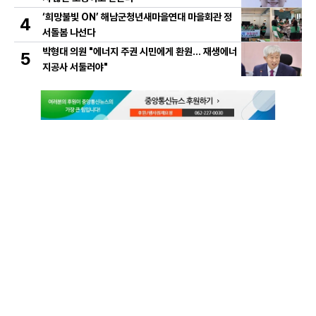
‘희망불빛 ON’ 해남군청년새마을연대 마을회관 정
4
서돌봄 나선다
박형대 의원 "에너지 주권 시민에게 환원... 재생에너
5
지공사 서둘러야"