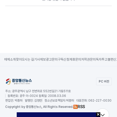
매체소개
찾아오시는 길
기사제보
광고문의
구독신청
제휴문의
저작권문의
독자투고
불편신
PC 버전
주소:
광주광역시 남구 천변좌로 552번길21 가동511호
등록번호:
광주 아-0024 등록일: 2008.03.06
편집인:
박종하
발행인:
김영란
청소년보호책임자:
박종하
대표전화:
062-227-0030
RSS
Copy
right by 중앙통신뉴스,
All Rights Reserved.