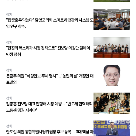
정치
"집중호우 막는다" 담양군의회 스마트 하천관리 시스템 도
입 연구 착수.
정치
"현장의 목소리가 시정 정책으로" 진보당 의원단 릴레이
민생 청취
정치
문금주 의원 “식량안보 주체 명시”… '농민의 날' 개정안 대
표발의
정치
김종훈 진보당 대표 민형배 시장 예방… "반도체 협력하되
노동·환경권 지켜야"
정치
안도걸 의원 통합특별시당위원장 후보 등록… 3대 핵심 과