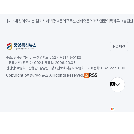
매체소개
찾아오시는 길
기사제보
광고문의
구독신청
제휴문의
저작권문의
독자투고
불편신
PC 버전
주소:
광주광역시 남구 천변좌로 552번길21 가동511호
등록번호:
광주 아-0024 등록일: 2008.03.06
편집인:
박종하
발행인:
김영란
청소년보호책임자:
박종하
대표전화:
062-227-0030
RSS
Copy
right by 중앙통신뉴스,
All Rights Reserved.