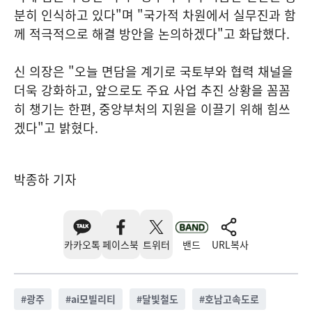
분히 인식하고 있다"며 "국가적 차원에서 실무진과 함
께 적극적으로 해결 방안을 논의하겠다"고 화답했다.
신 의장은 "오늘 면담을 계기로 국토부와 협력 채널을
더욱 강화하고, 앞으로도 주요 사업 추진 상황을 꼼꼼
히 챙기는 한편, 중앙부처의 지원을 이끌기 위해 힘쓰
겠다"고 밝혔다.
박종하 기자
카카오톡
페이스북
트위터
밴드
URL복사
#
광주
#
ai모빌리티
#
달빛철도
#
호남고속도로