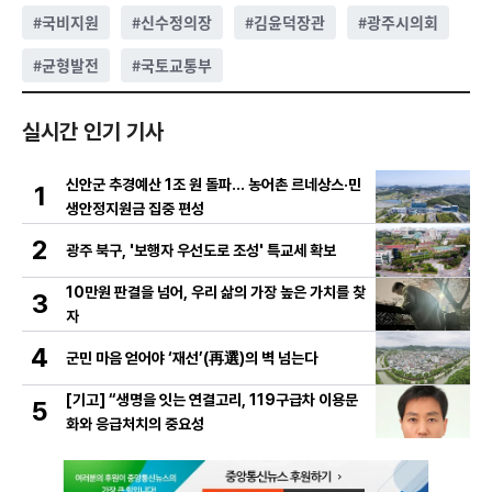
#
국비지원
#
신수정의장
#
김윤덕장관
#
광주시의회
#
균형발전
#
국토교통부
실시간 인기 기사
신안군 추경예산 1조 원 돌파… 농어촌 르네상스·민
1
생안정지원금 집중 편성
2
광주 북구, '보행자 우선도로 조성' 특교세 확보
10만원 판결을 넘어, 우리 삶의 가장 높은 가치를 찾
3
자
4
군민 마음 얻어야 ‘재선’(再選)의 벽 넘는다
[기고] “생명을 잇는 연결고리, 119구급차 이용문
5
화와 응급처치의 중요성