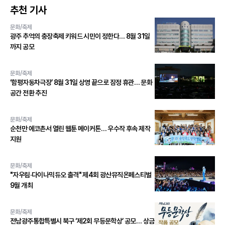
추천 기사
문화/축제
광주 추억의 충장축제 키워드 시민이 정한다… 8월 31일
까지 공모
문화/축제
‘함평자동차극장’ 8월 31일 상영 끝으로 잠정 휴관… 문화
공간 전환 추진
문화/축제
순천만 에코촌서 열린 웹툰 메이커톤… 우수작 후속 제작
지원
문화/축제
"자우림·다이나믹듀오 출격" 제4회 광산뮤직온페스티벌
9월 개최
문화/축제
전남광주통합특별시 북구 ‘제2회 무등문학상’ 공모… 상금