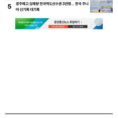
광주체고 김체량 전국역도선수권 3관왕… 한국 주니
5
어 신기록 대기록