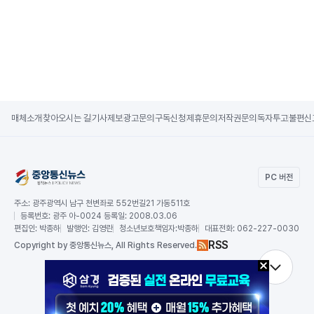
매체소개
찾아오시는 길
기사제보
광고문의
구독신청
제휴문의
저작권문의
독자투고
불편신
PC 버전
주소:
광주광역시 남구 천변좌로 552번길21 가동511호
등록번호:
광주 아-0024 등록일: 2008.03.06
편집인:
박종하
발행인:
김영란
청소년보호책임자:
박종하
대표전화:
062-227-0030
RSS
Copy
right by 중앙통신뉴스,
All Rights Reserved.