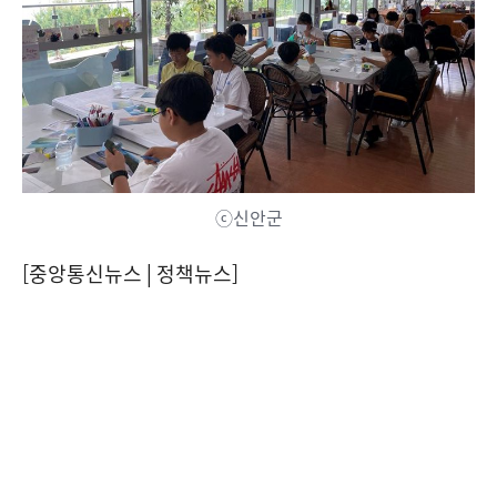
ⓒ신안군
[중앙통신뉴스│정책뉴스]