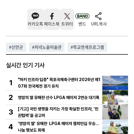
카카오톡
페이스북
트위터
밴드
URL복사
#
신안군
#
저녁노을미술관
#
학교연계프로그램
실시간 인기 기사
"하키 인프라 입증" 목포국제축구센터 2026년 제1
1
07회 전국체전 경기 유치
2
영암의 딸 유해란 선수 LPGA 메이저 2연승 대기록
[기고] 국민 생명을 지키는 가장 확실한 인프라, ‘민
3
관협력’을 공고히
‘영암의 딸’ 유해란 LPGA 메이저 챔피언십 우승…
4
나눔 행보도 화제