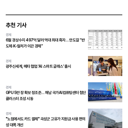
추천 기사
경제
6월 경상수지 497억 달러 역대 최대 흑자… 안도걸 “반
도체·K-컬처가 이끈 경제”
경제
광주신세계, 메타 협업 ‘AI 스마트 글래스’ 출시
경제
GPU 5만 장 확보 정조준… 해남 국가AI컴퓨팅센터 첨단
클러스터 조성 시동
경제
"노점에서도 카드 결제" 곡성군 고유가 지원금 사용 편의
성 대폭 개선