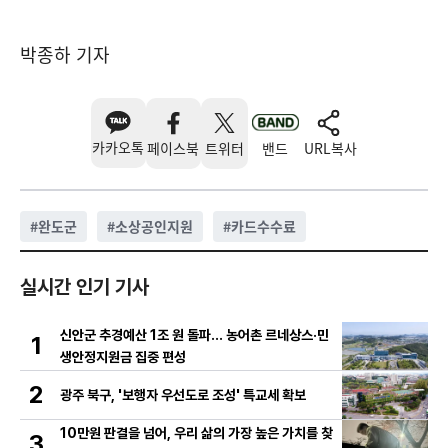
박종하 기자
카카오톡
페이스북
트위터
밴드
URL복사
#
완도군
#
소상공인지원
#
카드수수료
실시간 인기 기사
신안군 추경예산 1조 원 돌파… 농어촌 르네상스·민
1
생안정지원금 집중 편성
2
광주 북구, '보행자 우선도로 조성' 특교세 확보
10만원 판결을 넘어, 우리 삶의 가장 높은 가치를 찾
3