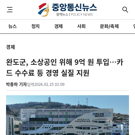
뉴스
정치
경제
사회
문화/축제
경제
완도군, 소상공인 위해 9억 원 투입…카
드 수수료 등 경영 실질 지원
박종하 기자
입력
2026.02.25 01:09