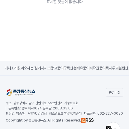
표시할 댓글이 없습니다
매체소개
찾아오시는 길
기사제보
광고문의
구독신청
제휴문의
저작권문의
독자투고
불편신
PC 버전
주소:
광주광역시 남구 천변좌로 552번길21 가동511호
등록번호:
광주 아-0024 등록일: 2008.03.06
편집인:
박종하
발행인:
김영란
청소년보호책임자:
박종하
대표전화:
062-227-0030
RSS
Copy
right by 중앙통신뉴스,
All Rights Reserved.