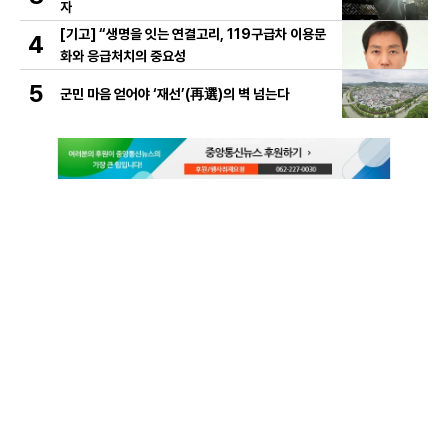
자
[기고] “생명을 잇는 연결고리, 119구급차 이용문
4
화와 응급처치의 중요성
5
군민 마음 얻어야 ‘재선’(再選)의 벽 넘는다