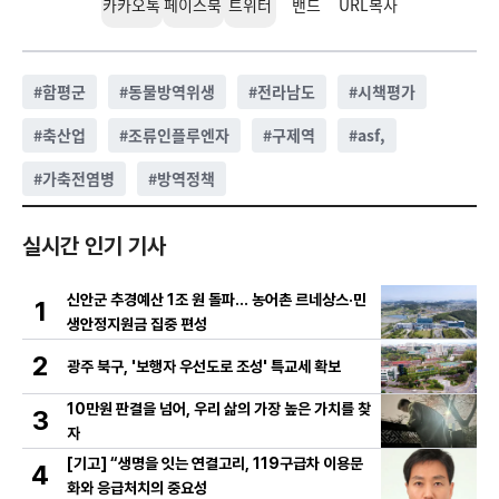
카카오톡
페이스북
트위터
밴드
URL복사
#
함평군
#
동물방역위생
#
전라남도
#
시책평가
#
축산업
#
조류인플루엔자
#
구제역
#
asf,
#
가축전염병
#
방역정책
실시간 인기 기사
신안군 추경예산 1조 원 돌파… 농어촌 르네상스·민
1
생안정지원금 집중 편성
2
광주 북구, '보행자 우선도로 조성' 특교세 확보
10만원 판결을 넘어, 우리 삶의 가장 높은 가치를 찾
3
자
[기고] “생명을 잇는 연결고리, 119구급차 이용문
4
화와 응급처치의 중요성