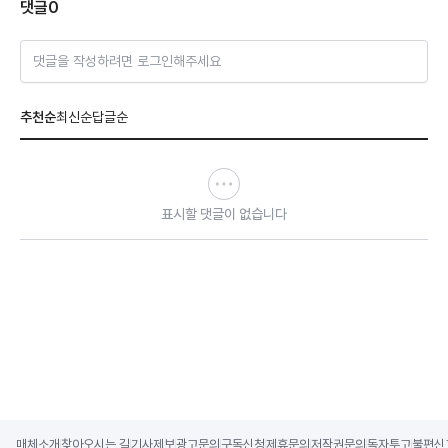
댓글
0
댓글을 작성하려면 로그인해주세요
추천순
최신순
답글순
표시할 댓글이 없습니다
매체소개
찾아오시는 길
기사제보
광고문의
구독신청
제휴문의
저작권문의
독자투고
불편신