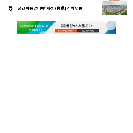
5
군민 마음 얻어야 ‘재선’(再選)의 벽 넘는다