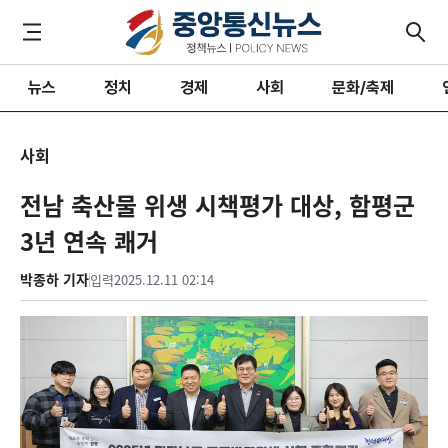
뉴스
정치
경제
사회
문화/축제
사회
전남 축산물 위생 시책평가 대상, 함평군
3년 연속 쾌거
박종하 기자
입력
2025.12.11 02:14