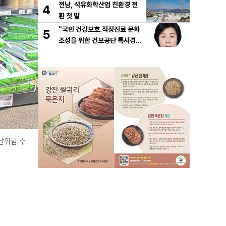
전남, 석유화학산업 친환경 전
4
환 첫 발
“국민 건강보호․적정진료 문화
5
조성을 위한 건보공단 특사경제
도 도입해야”
살위험 수