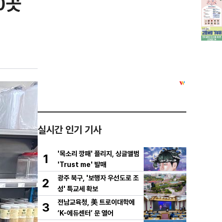
0곳
실시간 인기 기사
'목소리 깡패' 플리지, 싱글앨범
1
'Trust me' 발매
광주 북구, '보행자 우선도로 조
2
성' 특교세 확보
전남교육청, 美 트로이대학에
3
‘K-에듀센터’ 문 열어