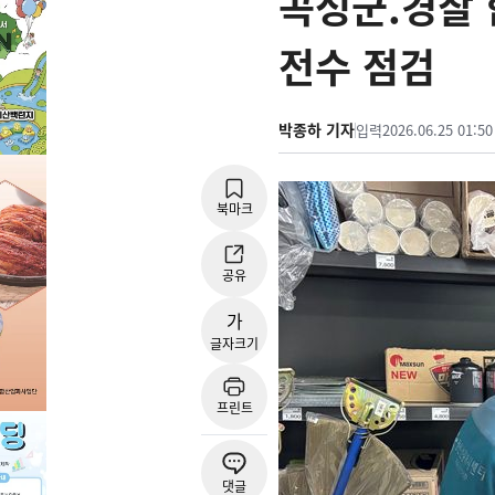
곡성군.경찰 
전수 점검
박종하 기자
입력
2026.06.25 01:50
북마크
공유
가
글자크기
프린트
댓글