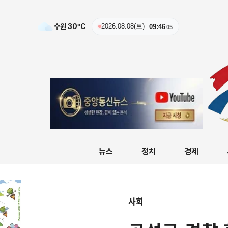
수원
30
ºC
2026.08.08(토)
09:46
06
뉴스
정치
경제
사회