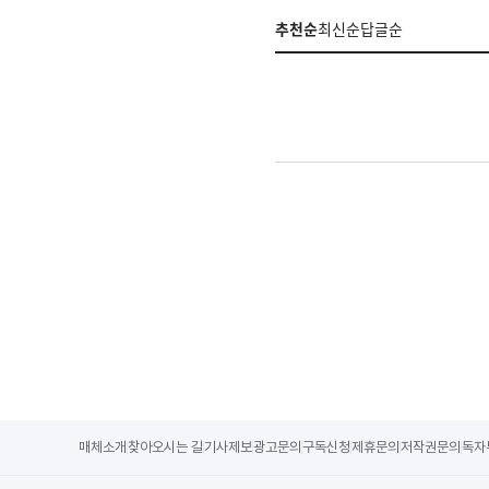
추천순
최신순
답글순
매체소개
찾아오시는 길
기사제보
광고문의
구독신청
제휴문의
저작권문의
독자