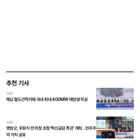
추천 기사
사회
해남 혈도간척지에 국내 최대 400MW 태양광 착공
사회
영암군, 우원식 전 의장 초청 ‘혁신공감 특강’ 개최…민주주
의 가치 공유