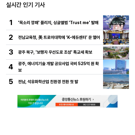
실시간 인기 기사
1
'목소리 깡패' 플리지, 싱글앨범 'Trust me' 발매
2
전남교육청, 美 트로이대학에 ‘K-에듀센터’ 문 열어
3
광주 북구, '보행자 우선도로 조성' 특교세 확보
광주, 에너지기술 개발 공모사업 국비 525억 원 확
4
보
5
전남, 석유화학산업 친환경 전환 첫 발