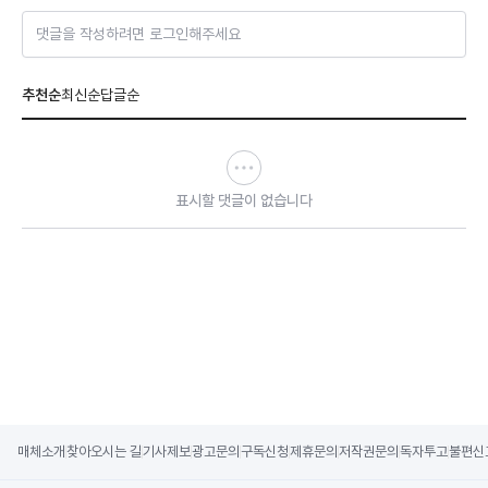
댓글을 작성하려면 로그인해주세요
추천순
최신순
답글순
표시할 댓글이 없습니다
매체소개
찾아오시는 길
기사제보
광고문의
구독신청
제휴문의
저작권문의
독자투고
불편신