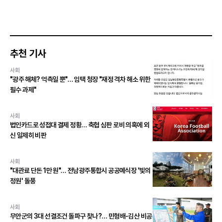
추천 기사
사회
"광주 해체? 억측일 뿐"… 임택 청장 "재정 격차 해소 위한
필수 과제"
사회
법인카드로 성접대 결제 정황… 축협 심판 로비 의혹에 외
신 일제히 비판
사회
"대관료 단돈 1만 원"… 전남광주통합시 공공예식장 '빛의
정원' 돌풍
사회
무안군의 3대 선결조건 돌파구 찾나?… 민형배-김산 비공