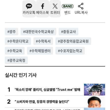
카카오톡
페이스북
트위터
밴드
URL복사
#
광주
#
대한민국수학교육상
#
중등교사
#
수학온다학교
#
수학독서
#
광주창의융합교육원
#
수학교육
#
수학체험센터
#
수포자없는학교
#
광주교육청
실시간 인기 기사
1
'목소리 깡패' 플리지, 싱글앨범 'Trust me' 발매
2
“소비자와 연결, 장흥의 경쟁력을 높인다”