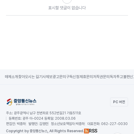
표시할 댓글이 없습니다
매체소개
찾아오시는 길
기사제보
광고문의
구독신청
제휴문의
저작권문의
독자투고
불편신
PC 버전
주소:
광주광역시 남구 천변좌로 552번길21 가동511호
등록번호:
광주 아-0024 등록일: 2008.03.06
편집인:
박종하
발행인:
김영란
청소년보호책임자:
박종하
대표전화:
062-227-0030
RSS
Copy
right by 중앙통신뉴스,
All Rights Reserved.