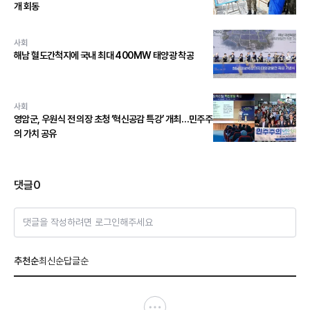
개 회동
사회
해남 혈도간척지에 국내 최대 400MW 태양광 착공
사회
영암군, 우원식 전 의장 초청 ‘혁신공감 특강’ 개최…민주주
의 가치 공유
댓글
0
댓글을 작성하려면 로그인해주세요
추천순
최신순
답글순