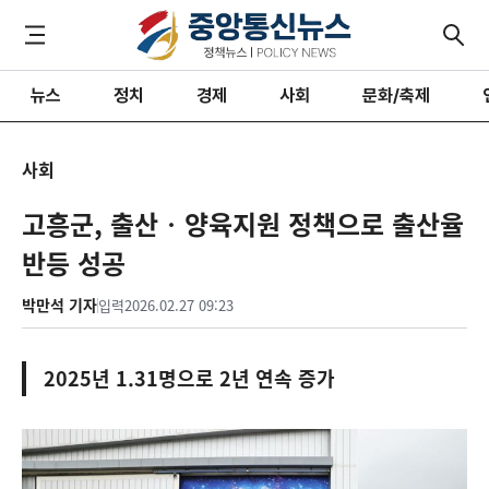
뉴스
정치
경제
사회
문화/축제
사회
고흥군, 출산‧양육지원 정책으로 출산율
반등 성공
박만석 기자
입력
2026.02.27 09:23
2025년 1.31명으로 2년 연속 증가