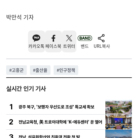
박만석 기자
카카오톡
페이스북
트위터
밴드
URL복사
#
고흥군
#
출산율
#
인구정책
실시간 인기 기사
1
광주 북구, '보행자 우선도로 조성' 특교세 확보
2
전남교육청, 美 트로이대학에 ‘K-에듀센터’ 문 열어
3
전남, 석유화학산업 친환경 전환 첫 발