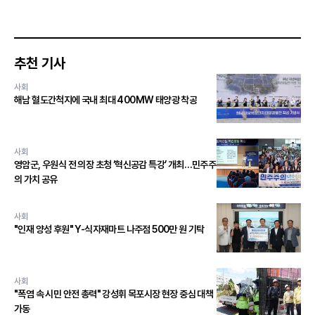
추천 기사
사회
해남 혈도간척지에 국내 최대 400MW 태양광 착공
사회
영암군, 우원식 전 의장 초청 ‘혁신공감 특강’ 개최…민주주
의 가치 공유
사회
"인재 양성 후원" Y-식자재마트 나주점 500만 원 기탁
사회
"폭염 속 시민 안전 총력" 강성휘 목포시장 현장 중심 대책
가동