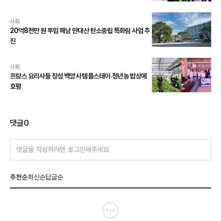
사회
20억8천만 원 투입 해남 만대산 탄소중립 특화림 사업 추
진
사회
프랑스 요리사들 장성 백양사 템플스테이·청년농 밥상에
호평
댓글
0
댓글을 작성하려면 로그인해주세요
추천순
최신순
답글순