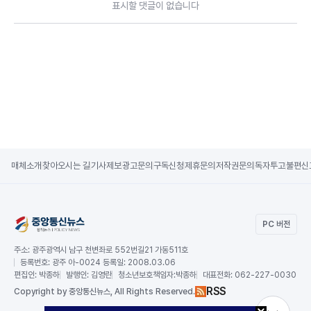
표시할 댓글이 없습니다
매체소개
찾아오시는 길
기사제보
광고문의
구독신청
제휴문의
저작권문의
독자투고
불편신
PC 버전
주소:
광주광역시 남구 천변좌로 552번길21 가동511호
등록번호:
광주 아-0024 등록일: 2008.03.06
편집인:
박종하
발행인:
김영란
청소년보호책임자:
박종하
대표전화:
062-227-0030
RSS
Copy
right by 중앙통신뉴스,
All Rights Reserved.