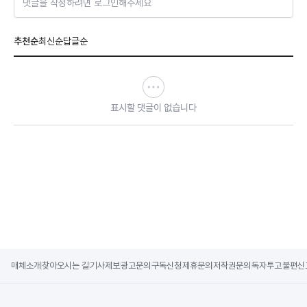
댓글을 작성하려면 로그인해주세요
추천순
최신순
답글순
표시할 댓글이 없습니다
매체소개
찾아오시는 길
기사제보
광고문의
구독신청
제휴문의
저작권문의
독자투고
불편신