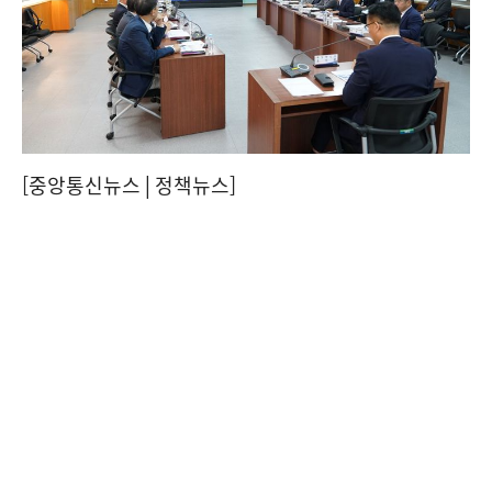
[중앙통신뉴스│정책뉴스]