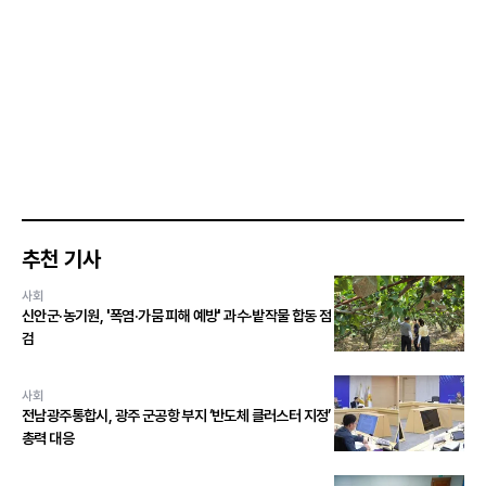
추천 기사
사회
신안군·농기원, '폭염·가뭄 피해 예방' 과수·밭작물 합동 점
검
사회
전남광주통합시, 광주 군공항 부지 ‘반도체 클러스터 지정’
총력 대응