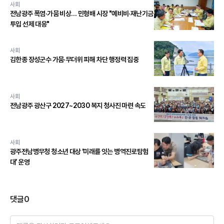
사회
전남광주 폭염·가뭄 비상… 민형배 시장 "예비비·재난기금
투입 선제 대응"
사회
김한종 장성군수 가뭄·무더위 피해 차단 행정력 집중
사회
전남광주 광산구 2027~2030 복지 청사진 마련 속도
사회
광주전남병무청 청소년 대상 ‘미래를 잇는 병역진로탐험
대’ 운영
댓글
0