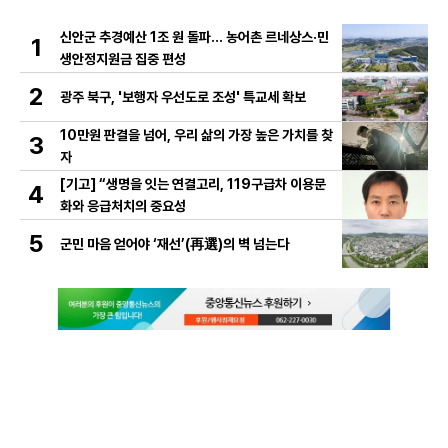
신안군 추경예산 1조 원 돌파… 농어촌 르네상스·민
1
생안정지원금 집중 편성
2
광주 북구, '보행자 우선도로 조성' 특교세 확보
10만원 판결을 넘어, 우리 삶의 가장 높은 가치를 찾
3
자
[기고] “생명을 잇는 연결고리, 119구급차 이용문
4
화와 응급처치의 중요성
5
군민 마음 얻어야 ‘재선’(再選)의 벽 넘는다