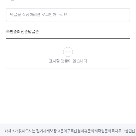
댓글을 작성하려면 로그인해주세요
추천순
최신순
답글순
표시할 댓글이 없습니다
매체소개
찾아오시는 길
기사제보
광고문의
구독신청
제휴문의
저작권문의
독자투고
불편신