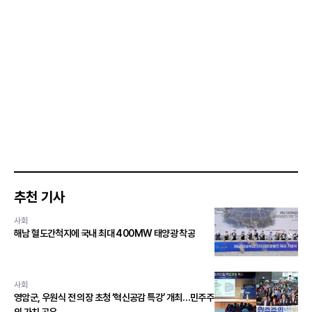
추천 기사
사회
해남 혈도간척지에 국내 최대 400MW 태양광 착공
사회
영암군, 우원식 전 의장 초청 ‘혁신공감 특강’ 개최…민주주
의 가치 공유