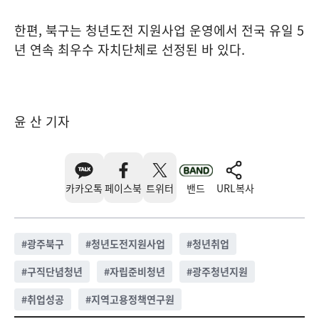
한편, 북구는 청년도전 지원사업 운영에서 전국 유일 5
년 연속 최우수 자치단체로 선정된 바 있다.
윤 산 기자
카카오톡
페이스북
트위터
밴드
URL복사
#
광주북구
#
청년도전지원사업
#
청년취업
#
구직단념청년
#
자립준비청년
#
광주청년지원
#
취업성공
#
지역고용정책연구원