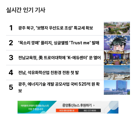
실시간 인기 기사
1
광주 북구, '보행자 우선도로 조성' 특교세 확보
2
'목소리 깡패' 플리지, 싱글앨범 'Trust me' 발매
3
전남교육청, 美 트로이대학에 ‘K-에듀센터’ 문 열어
4
전남, 석유화학산업 친환경 전환 첫 발
광주, 에너지기술 개발 공모사업 국비 525억 원 확
5
보