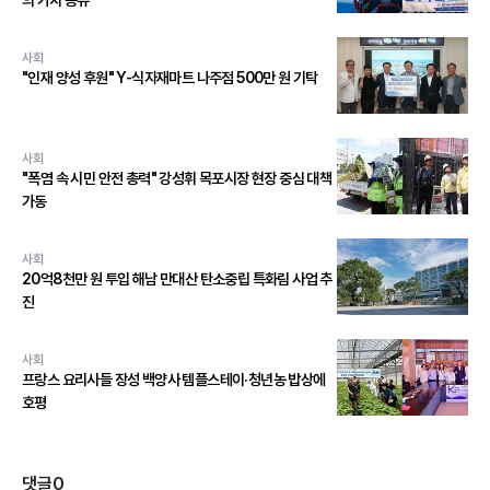
사회
"인재 양성 후원" Y-식자재마트 나주점 500만 원 기탁
사회
"폭염 속 시민 안전 총력" 강성휘 목포시장 현장 중심 대책
가동
사회
20억8천만 원 투입 해남 만대산 탄소중립 특화림 사업 추
진
사회
프랑스 요리사들 장성 백양사 템플스테이·청년농 밥상에
호평
댓글
0