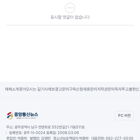
표시할 댓글이 없습니다
매체소개
찾아오시는 길
기사제보
광고문의
구독신청
제휴문의
저작권문의
독자투고
불편신
PC 버전
주소:
광주광역시 남구 천변좌로 552번길21 가동511호
등록번호:
광주 아-0024 등록일: 2008.03.06
편집인:
박종하
발행인:
김영란
청소년보호책임자:
박종하
대표전화:
062-227-0030