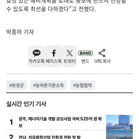
효성 있는 예비계획을 토대로 공모에 반드시 선정될
수 있도록 최선을 다하겠다”고 전했다.
박종하 기자
카카오톡
페이스북
트위터
밴드
URL복사
#
보성군
#
농어촌기본소득
#
농협협약
실시간 인기 기사
광주, 에너지기술 개발 공모사업 국비 525억 원 확
1
보
2
전남, 석유화학산업 친환경 전환 첫 발