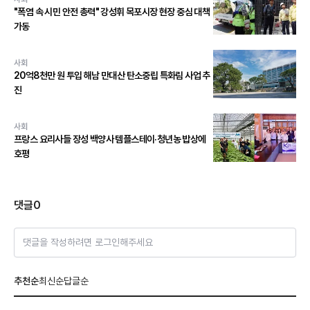
"폭염 속 시민 안전 총력" 강성휘 목포시장 현장 중심 대책
가동
사회
20억8천만 원 투입 해남 만대산 탄소중립 특화림 사업 추
진
사회
프랑스 요리사들 장성 백양사 템플스테이·청년농 밥상에
호평
댓글
0
댓글을 작성하려면 로그인해주세요
추천순
최신순
답글순