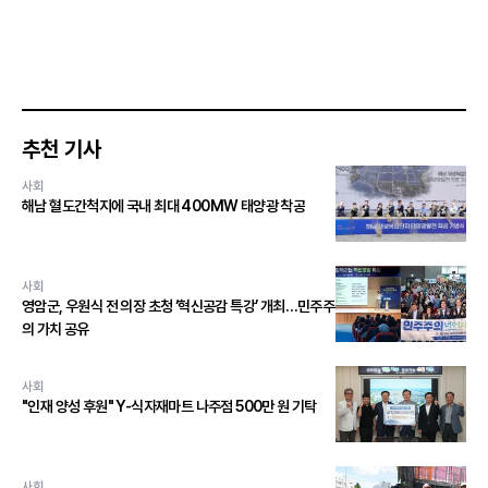
추천 기사
사회
해남 혈도간척지에 국내 최대 400MW 태양광 착공
사회
영암군, 우원식 전 의장 초청 ‘혁신공감 특강’ 개최…민주주
의 가치 공유
사회
"인재 양성 후원" Y-식자재마트 나주점 500만 원 기탁
사회