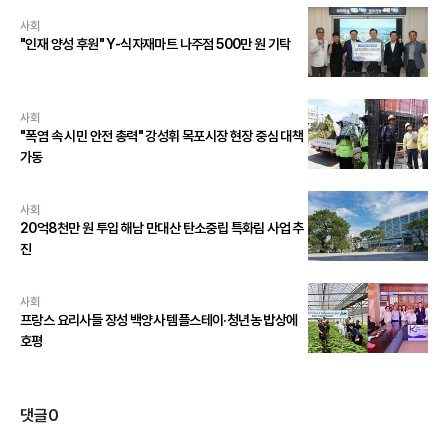
사회
"인재 양성 후원" Y-식자재마트 나주점 500만 원 기탁
사회
"폭염 속 시민 안전 총력" 강성휘 목포시장 현장 중심 대책
가동
사회
20억8천만 원 투입 해남 만대산 탄소중립 특화림 사업 추
진
사회
프랑스 요리사들 장성 백양사 템플스테이·청년농 밥상에
호평
댓글
0