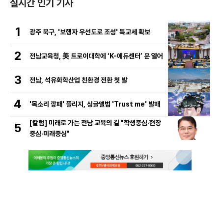
실시간 인기 기사
1
광주 북구, '보행자 우선도로 조성' 특교세 확보
2
전남교육청, 美 트로이대학에 ‘K-에듀센터’ 문 열어
3
전남, 석유화학산업 친환경 전환 첫 발
4
'목소리 깡패' 플리지, 싱글앨범 'Trust me' 발매
[칼럼] 미래로 가는 전남 교육의 길 "학생중심·현장
5
중심·미래중심"