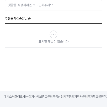
댓글을 작성하려면 로그인해주세요
추천순
최신순
답글순
표시할 댓글이 없습니다
매체소개
찾아오시는 길
기사제보
광고문의
구독신청
제휴문의
저작권문의
독자투고
불편신