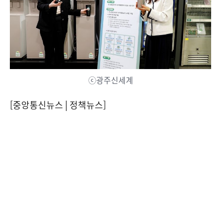
ⓒ광주신세계
[중앙통신뉴스│정책뉴스]