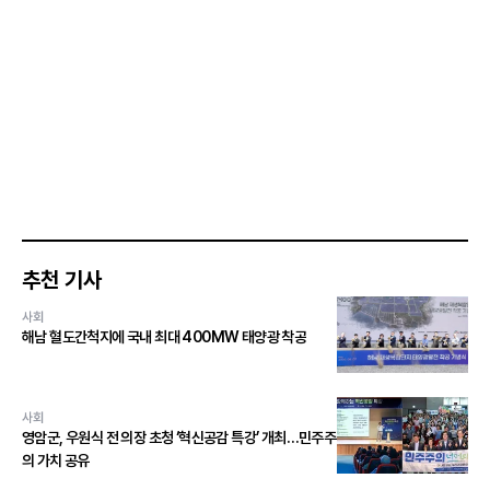
추천 기사
사회
해남 혈도간척지에 국내 최대 400MW 태양광 착공
사회
영암군, 우원식 전 의장 초청 ‘혁신공감 특강’ 개최…민주주
의 가치 공유