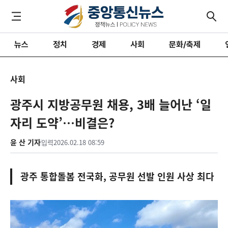
뉴스
정치
경제
사회
문화/축제
사회
광주시 지방공무원 채용, 3배 늘어난 ‘일
자리 도약’…비결은?
윤 산 기자
입력
2026.02.18 08:59
광주 통합돌봄 전국화, 공무원 선발 인원 사상 최다