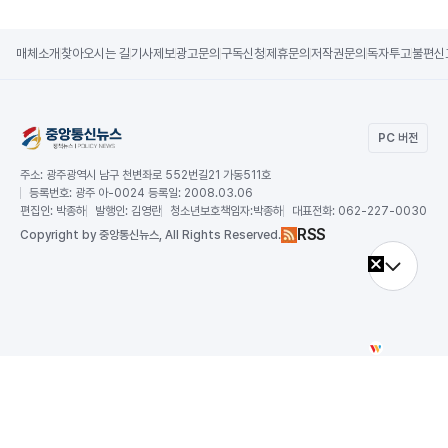
매체소개
찾아오시는 길
기사제보
광고문의
구독신청
제휴문의
저작권문의
독자투고
불편신
PC 버전
주소:
광주광역시 남구 천변좌로 552번길21 가동511호
등록번호:
광주 아-0024 등록일: 2008.03.06
편집인:
박종하
발행인:
김영란
청소년보호책임자:
박종하
대표전화:
062-227-0030
RSS
Copy
right by 중앙통신뉴스,
All Rights Reserved.