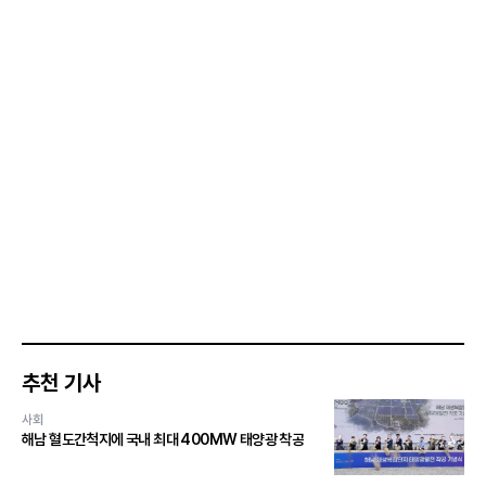
추천 기사
사회
해남 혈도간척지에 국내 최대 400MW 태양광 착공