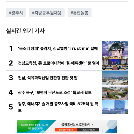
#
광주시
#
지방공무원채용
#
통합돌봄
실시간 인기 기사
1
'목소리 깡패' 플리지, 싱글앨범 'Trust me' 발매
2
전남교육청, 美 트로이대학에 ‘K-에듀센터’ 문 열어
3
전남, 석유화학산업 친환경 전환 첫 발
4
광주 북구, '보행자 우선도로 조성' 특교세 확보
광주, 에너지기술 개발 공모사업 국비 525억 원 확
5
보