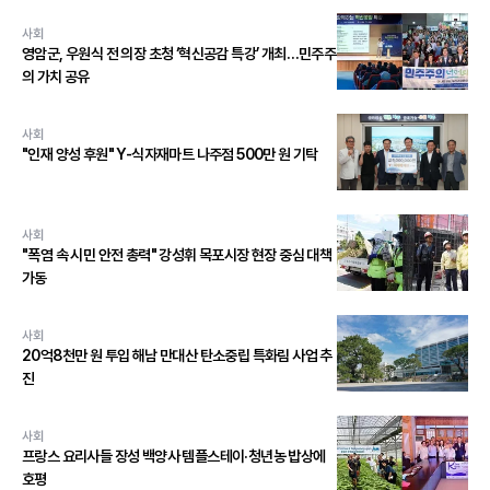
사회
영암군, 우원식 전 의장 초청 ‘혁신공감 특강’ 개최…민주주
의 가치 공유
사회
"인재 양성 후원" Y-식자재마트 나주점 500만 원 기탁
사회
"폭염 속 시민 안전 총력" 강성휘 목포시장 현장 중심 대책
가동
사회
20억8천만 원 투입 해남 만대산 탄소중립 특화림 사업 추
진
사회
프랑스 요리사들 장성 백양사 템플스테이·청년농 밥상에
호평