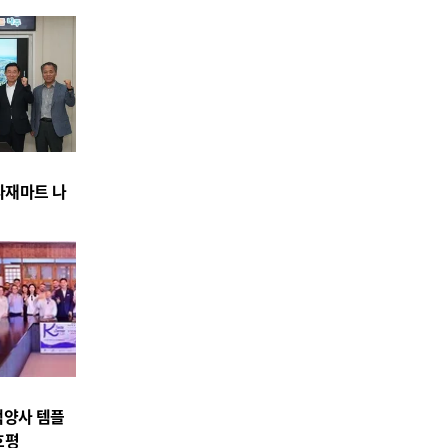
식자재마트 나
백양사 템플
호평