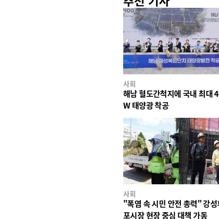
추천 기사
사회
해남 혈도간척지에 국내 최대 4
W 태양광 착공
사회
"폭염 속 시민 안전 총력" 강성
포시장 현장 중심 대책 가동