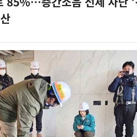
 85%…층간소음 선제 차단 
확산