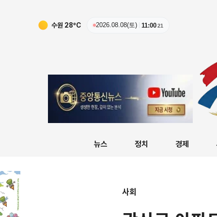
수원
28
ºC
2026.08.08(토)
11:00
22
뉴스
정치
경제
사회