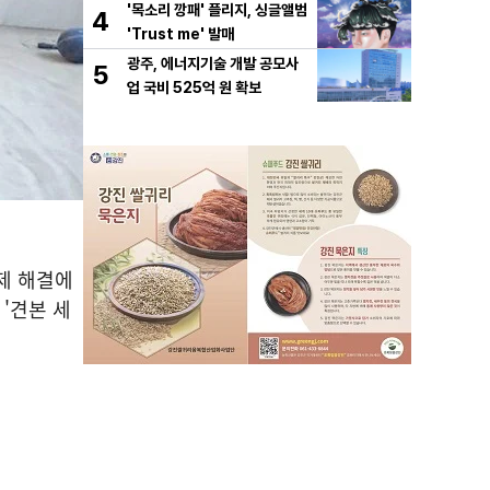
'목소리 깡패' 플리지, 싱글앨범
4
'Trust me' 발매
광주, 에너지기술 개발 공모사
5
업 국비 525억 원 확보
제 해결에
'견본 세