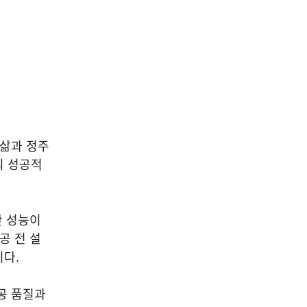
 삶과 정주
의 성공적
단 성능이
공 전 설
다.
공 품질과