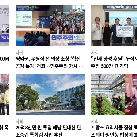
사회
사회
00M
영암군, 우원식 전 의장 초청 ‘혁신
"인재 양성 후원" Y-
공감 특강’ 개최…민주주의 가치 공
주점 500만 원 기탁
유
사회
사회
휘 목
20억8천만 원 투입 해남 만대산 탄
프랑스 요리사들 장성 
소중립 특화림 사업 추진
스테이·청년농 밥상에 