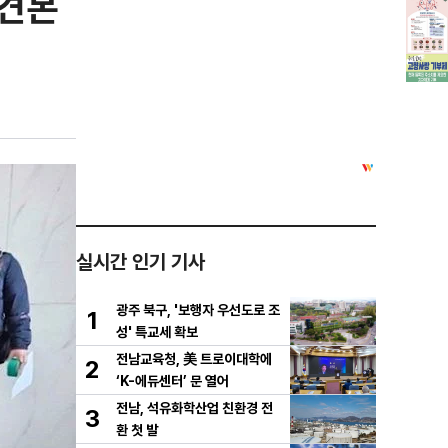
‘견본
실시간 인기 기사
광주 북구, '보행자 우선도로 조
1
성' 특교세 확보
전남교육청, 美 트로이대학에
2
‘K-에듀센터’ 문 열어
전남, 석유화학산업 친환경 전
3
환 첫 발