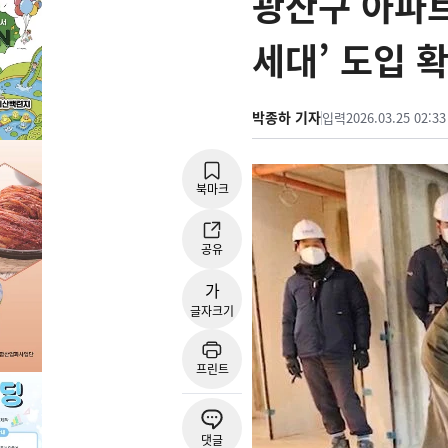
광산구 아파트
세대’ 도입 
박종하 기자
입력
2026.03.25 02:33
북마크
공유
가
글자크기
프린트
댓글