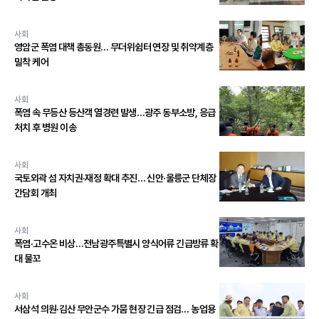
사회
영암군 폭염 대책 총동원… 무더위쉼터 연장 및 취약계층
밀착 케어
사회
폭염 속 무등산 등산객 열경련 발생…광주 동부소방, 응급
처치 후 병원 이송
사회
국토외곽 섬 자치권·재정 확대 추진… 신안·울릉군 단체장
간담회 개최
사회
폭염·고수온 비상…전남광주특별시 양식어류 긴급방류 확
대 물꼬
사회
서삼석 의원·김산 무안군수 가뭄 현장 긴급 점검… 농업용