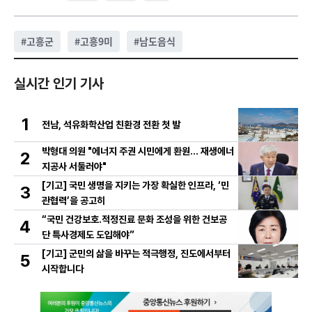
#
고흥군
#
고흥9미
#
남도음식
실시간 인기 기사
1
전남, 석유화학산업 친환경 전환 첫 발
박형대 의원 "에너지 주권 시민에게 환원... 재생에너
2
지공사 서둘러야"
[기고] 국민 생명을 지키는 가장 확실한 인프라, ‘민
3
관협력’을 공고히
“국민 건강보호․적정진료 문화 조성을 위한 건보공
4
단 특사경제도 도입해야”
[기고] 군민의 삶을 바꾸는 적극행정, 진도에서부터
5
시작합니다