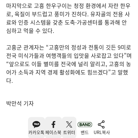
마지막으로 고흥 한우구이는 청정 환경에서 자란 한우
로, 육질이 부드럽고 풍미가 진하다. 유자골의 전용 사
료와 인증 시스템을 갖춘 도축·가공센터를 통과해 안
심하고 먹을 수 있다.
고흥군 관계자는 “고흥만의 정성과 전통이 깃든 9미로
전국 미식가들과 여행객들의 입맛을 사로잡고 있다”며
“앞으로도 이들 별미를 전국에 널리 알리고, 고흥의 농
어가 소득과 지역 경제 활성화에도 힘쓰겠다”고 말했
다.
박만석 기자
카카오톡
페이스북
트위터
밴드
URL복사