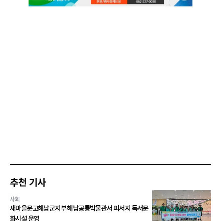
추천 기사
사회
새마을문고해남군지부 해남공룡박물관서 피서지 독서문
화시설 운영