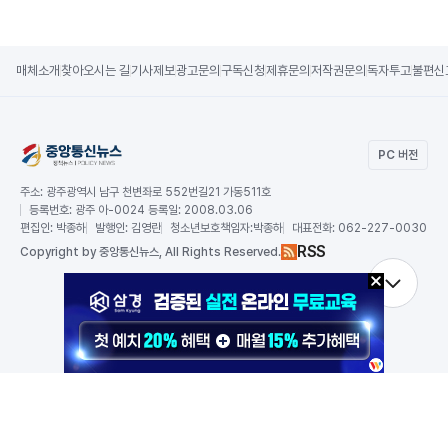
매체소개
찾아오시는 길
기사제보
광고문의
구독신청
제휴문의
저작권문의
독자투고
불편신
PC 버전
주소:
광주광역시 남구 천변좌로 552번길21 가동511호
등록번호:
광주 아-0024 등록일: 2008.03.06
편집인:
박종하
발행인:
김영란
청소년보호책임자:
박종하
대표전화:
062-227-0030
RSS
Copy
right by 중앙통신뉴스,
All Rights Reserved.