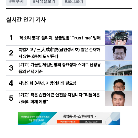
#
여수시
#
자색찰보리
#
보라보리
실시간 인기 기사
1
'목소리 깡패' 플리지, 싱글앨범 'Trust me' 발매
특별기고 / 三人成市虎(삼인성시호) 말은 존재하
2
지 않는 호랑이도 만든다
[기고] 겨울철 체감난방의 중요성과 스마트 난방용
3
품의 선택 기준
4
지방의회 34년, 지방의회의 필요성
[기고] 작은 습관이 큰 안전을 지킵니다 "리튬이온
5
배터리 화재 예방"