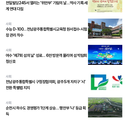
전일빌딩245서 열리는 '위안부' 기림의 날…역사 기록·세
계 연대 다짐
사회
수능 D-100…전남광주통합특별시교육청 원서접수·시험
장 관리 착수
사회
여수 '제7회 섬의 날' 성료… 6만 방문객 몰리며 섬 박람회
청신호
사회
전남광주통합특별시 구청장협의회, 광주 5개 자치구 ‘시’
전환 특별법 지지
사회
순천시 하수도 경영평가 1단계 상승… 행안부 ‘나’ 등급 획
득