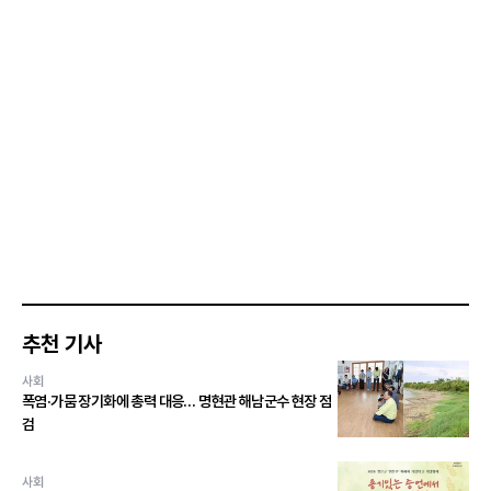
추천 기사
사회
폭염·가뭄 장기화에 총력 대응… 명현관 해남군수 현장 점
검
사회