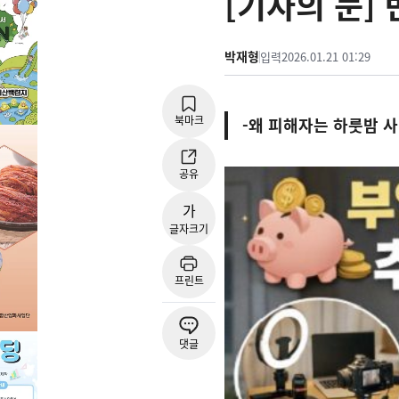
[기자의 눈]
박재형
입력
2026.01.21 01:29
북마크
-왜 피해자는 하룻밤 
공유
가
글자크기
프린트
댓글