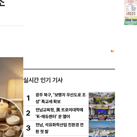
조
실시간 인기 기사
광주 북구, '보행자 우선도로 조
1
성' 특교세 확보
전남교육청, 美 트로이대학에
2
‘K-에듀센터’ 문 열어
전남, 석유화학산업 친환경 전
3
환 첫 발