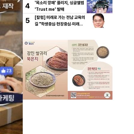
'목소리 깡패' 플리지, 싱글앨범
4
'Trust me' 발매
[칼럼] 미래로 가는 전남 교육의
5
길 "학생중심·현장중심·미래중
심"