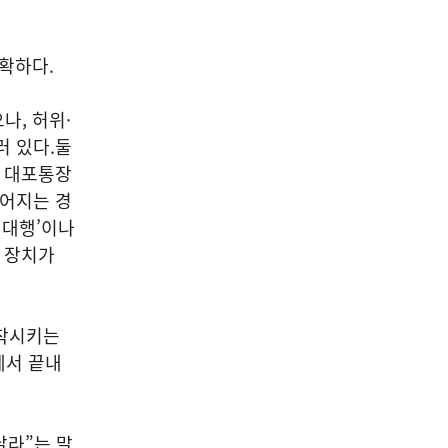
확하다.
나, 허위·
러 있다.둘
바 대포통장
루어지는 경
 대행’이나
적 장치가
고착시키는
에서 끝내
달라”는 말