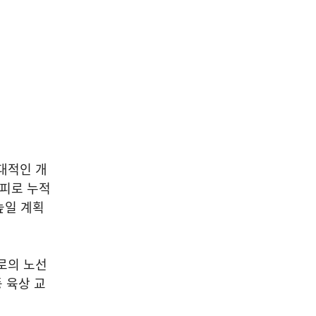
대적인 개
 피로 누적
높일 계획
로의 노선
등 육상 교