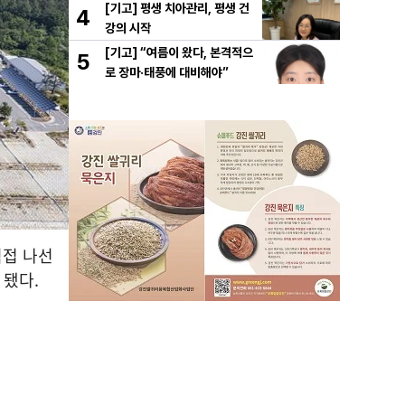
고히
[기고] 평생 치아관리, 평생 건
4
강의 시작
[기고] “여름이 왔다, 본격적으
5
로 장마·태풍에 대비해야”
직접 나선
 됐다.