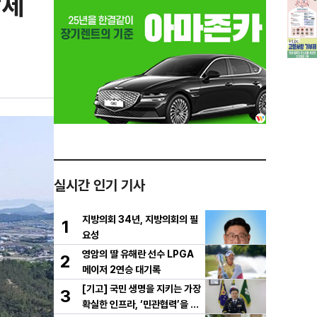
단체
실시간 인기 기사
지방의회 34년, 지방의회의 필
1
요성
영암의 딸 유해란 선수 LPGA
2
메이저 2연승 대기록
[기고] 국민 생명을 지키는 가장
3
확실한 인프라, ‘민관협력’을 공