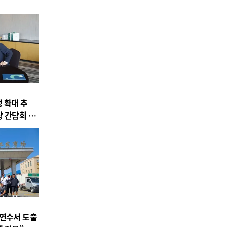
 확대 추
장 간담회 개
 연수서 도출