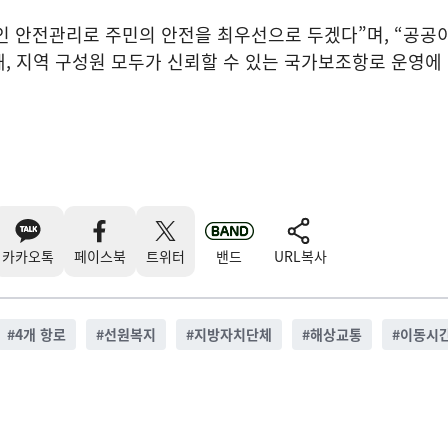
인 안전관리로 주민의 안전을 최우선으로 두겠다”며, “공공
, 지역 구성원 모두가 신뢰할 수 있는 국가보조항로 운영에
카카오톡
페이스북
트위터
밴드
URL복사
#
4개 항로
#
선원복지
#
지방자치단체
#
해상교통
#
이동시