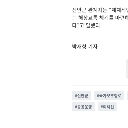
신안군 관계자는 “체계적
는 해상교통 체계를 마련해
다”고 말했다.
박재형 기자
#
신안군
#
국가보조항로
#
공공운영
#
여객선