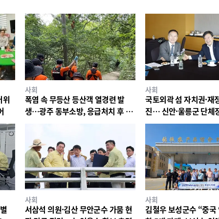
사회
사회
더위
폭염 속 무등산 등산객 열경련 발
국토외곽 섬 자치권·재정
어
생…광주 동부소방, 응급처치 후 병
진… 신안·울릉군 단체
원 이송
최
사회
사회
특별
서삼석 의원·김산 무안군수 가뭄 현
김철우 보성군수 “중국