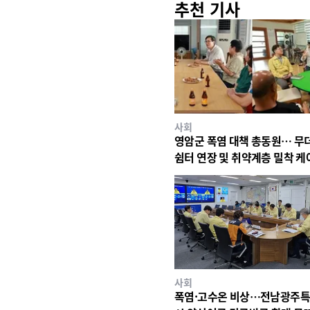
추천 기사
사회
영암군 폭염 대책 총동원… 무
쉼터 연장 및 취약계층 밀착 케
사회
폭염·고수온 비상…전남광주