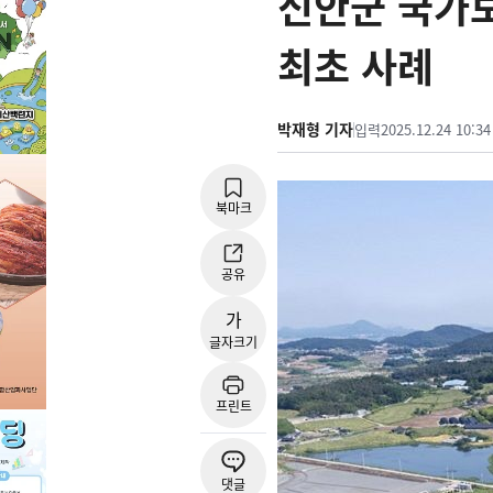
신안군 국가
최초 사례
박재형 기자
입력
2025.12.24 10:34
북마크
공유
가
글자크기
프린트
댓글