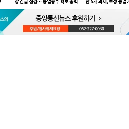
꼬
장 긴급 점검… 농업용수 확보 총력
한 5개 과제, 보성 농업