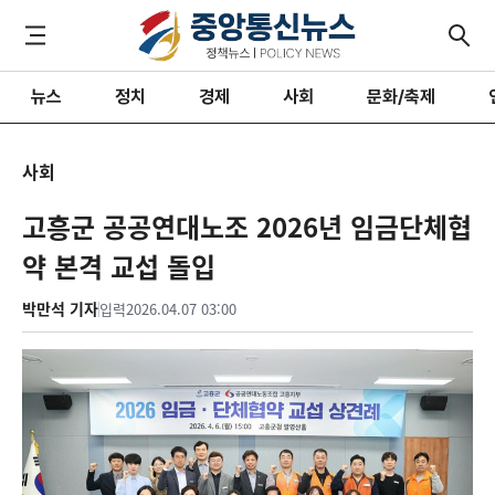
뉴스
정치
경제
사회
문화/축제
사회
고흥군 공공연대노조 2026년 임금단체협
약 본격 교섭 돌입
박만석 기자
입력
2026.04.07 03:00