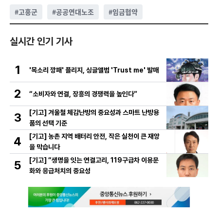
#
고흥군
#
공공연대노조
#
임금협약
실시간 인기 기사
1
'목소리 깡패' 플리지, 싱글앨범 'Trust me' 발매
2
“소비자와 연결, 장흥의 경쟁력을 높인다”
[기고] 겨울철 체감난방의 중요성과 스마트 난방용
3
품의 선택 기준
[기고] 농촌 지역 배터리 안전, 작은 실천이 큰 재앙
4
을 막습니다
[기고] “생명을 잇는 연결고리, 119구급차 이용문
5
화와 응급처치의 중요성