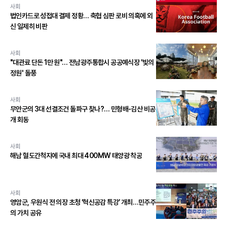
사회
법인카드로 성접대 결제 정황… 축협 심판 로비 의혹에 외
신 일제히 비판
사회
"대관료 단돈 1만 원"… 전남광주통합시 공공예식장 '빛의
정원' 돌풍
사회
무안군의 3대 선결조건 돌파구 찾나?… 민형배-김산 비공
개 회동
사회
해남 혈도간척지에 국내 최대 400MW 태양광 착공
사회
영암군, 우원식 전 의장 초청 ‘혁신공감 특강’ 개최…민주주
의 가치 공유