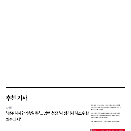
추천 기사
사회
"광주 해체? 억측일 뿐"… 임택 청장 "재정 격차 해소 위한
필수 과제"