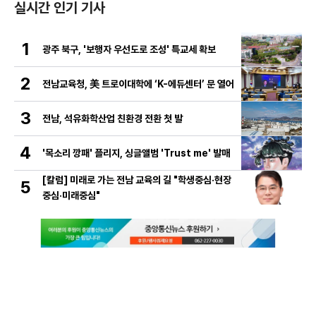
실시간 인기 기사
1
광주 북구, '보행자 우선도로 조성' 특교세 확보
2
전남교육청, 美 트로이대학에 ‘K-에듀센터’ 문 열어
3
전남, 석유화학산업 친환경 전환 첫 발
4
'목소리 깡패' 플리지, 싱글앨범 'Trust me' 발매
[칼럼] 미래로 가는 전남 교육의 길 "학생중심·현장
5
중심·미래중심"