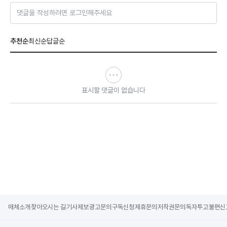
댓글을 작성하려면 로그인해주세요
추천순
최신순
답글순
표시할 댓글이 없습니다
매체소개
찾아오시는 길
기사제보
광고문의
구독신청
제휴문의
저작권문의
독자투고
불편신