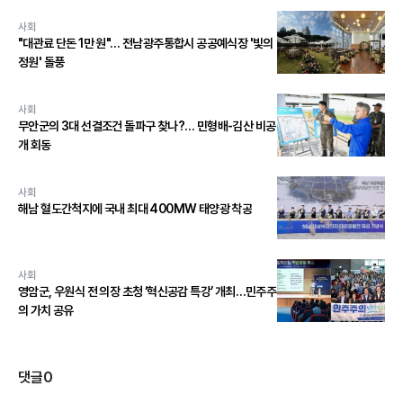
사회
"대관료 단돈 1만 원"… 전남광주통합시 공공예식장 '빛의
정원' 돌풍
사회
무안군의 3대 선결조건 돌파구 찾나?… 민형배-김산 비공
개 회동
사회
해남 혈도간척지에 국내 최대 400MW 태양광 착공
사회
영암군, 우원식 전 의장 초청 ‘혁신공감 특강’ 개최…민주주
의 가치 공유
댓글
0