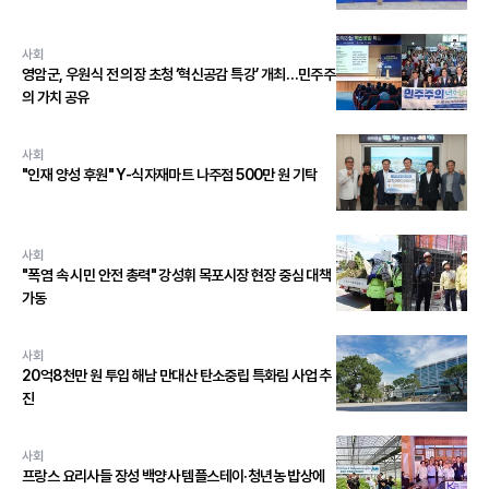
사회
영암군, 우원식 전 의장 초청 ‘혁신공감 특강’ 개최…민주주
의 가치 공유
사회
"인재 양성 후원" Y-식자재마트 나주점 500만 원 기탁
사회
"폭염 속 시민 안전 총력" 강성휘 목포시장 현장 중심 대책
가동
사회
20억8천만 원 투입 해남 만대산 탄소중립 특화림 사업 추
진
사회
프랑스 요리사들 장성 백양사 템플스테이·청년농 밥상에