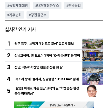
#
농업재해예방
#
내재해형하우스
#
전남농업
#
기후변화
#
강진원군수
실시간 인기 기사
1
광주 북구, '보행자 우선도로 조성' 특교세 확보
2
전남교육청, 美 트로이대학에 ‘K-에듀센터’ 문 열어
3
전남, 석유화학산업 친환경 전환 첫 발
4
'목소리 깡패' 플리지, 싱글앨범 'Trust me' 발매
[칼럼] 미래로 가는 전남 교육의 길 "학생중심·현장
5
중심·미래중심"