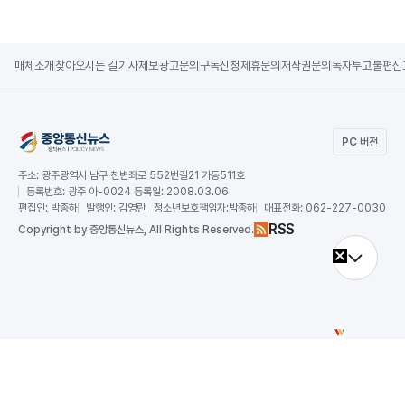
매체소개
찾아오시는 길
기사제보
광고문의
구독신청
제휴문의
저작권문의
독자투고
불편신
PC 버전
주소:
광주광역시 남구 천변좌로 552번길21 가동511호
등록번호:
광주 아-0024 등록일: 2008.03.06
편집인:
박종하
발행인:
김영란
청소년보호책임자:
박종하
대표전화:
062-227-0030
RSS
Copy
right by 중앙통신뉴스,
All Rights Reserved.