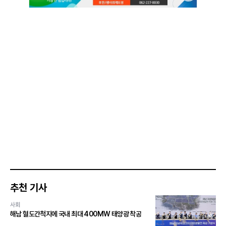
추천 기사
사회
해남 혈도간척지에 국내 최대 400MW 태양광 착공