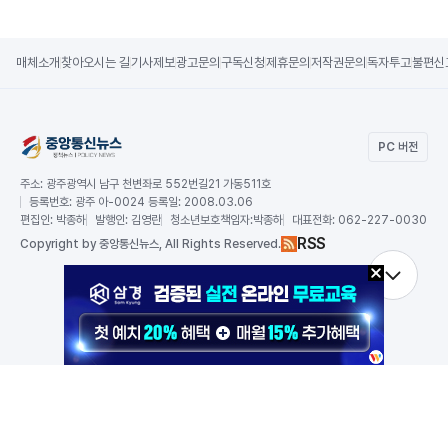
매체소개
찾아오시는 길
기사제보
광고문의
구독신청
제휴문의
저작권문의
독자투고
불편신
PC 버전
주소:
광주광역시 남구 천변좌로 552번길21 가동511호
등록번호:
광주 아-0024 등록일: 2008.03.06
편집인:
박종하
발행인:
김영란
청소년보호책임자:
박종하
대표전화:
062-227-0030
RSS
Copy
right by 중앙통신뉴스,
All Rights Reserved.