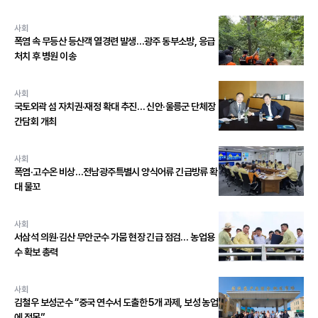
사회
폭염 속 무등산 등산객 열경련 발생…광주 동부소방, 응급
처치 후 병원 이송
사회
국토외곽 섬 자치권·재정 확대 추진… 신안·울릉군 단체장
간담회 개최
사회
폭염·고수온 비상…전남광주특별시 양식어류 긴급방류 확
대 물꼬
사회
서삼석 의원·김산 무안군수 가뭄 현장 긴급 점검… 농업용
수 확보 총력
사회
김철우 보성군수 “중국 연수서 도출한 5개 과제, 보성 농업
에 접목”