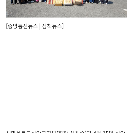
[중앙통신뉴스│정책뉴스]