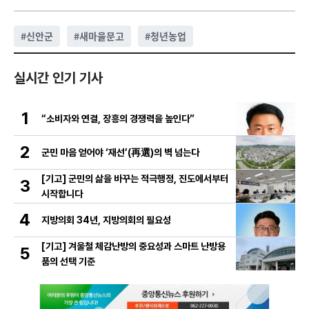
#
신안군
#
새마을문고
#
청년농업
실시간 인기 기사
1
“소비자와 연결, 장흥의 경쟁력을 높인다”
2
군민 마음 얻어야 ‘재선’(再選)의 벽 넘는다
[기고] 군민의 삶을 바꾸는 적극행정, 진도에서부터
3
시작합니다
4
지방의회 34년, 지방의회의 필요성
[기고] 겨울철 체감난방의 중요성과 스마트 난방용
5
품의 선택 기준