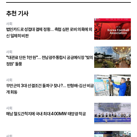
추천 기사
사회
법인카드로 성접대 결제 정황… 축협 심판 로비 의혹에 외
신 일제히 비판
사회
"대관료 단돈 1만 원"… 전남광주통합시 공공예식장 '빛의
정원' 돌풍
사회
무안군의 3대 선결조건 돌파구 찾나?… 민형배-김산 비공
개 회동
사회
해남 혈도간척지에 국내 최대 400MW 태양광 착공
사회