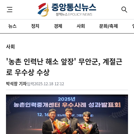
뉴스
정치
경제
사회
문화/축제
사회
'농촌 인력난 해소 앞장' 무안군, 계절근
로 우수상 수상
박석장 기자
입력
2025.12.18 12:12