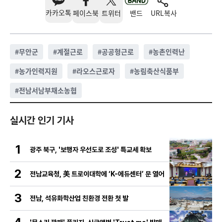
카카오톡
페이스북
트위터
밴드
URL복사
#
무안군
#
계절근로
#
공공형근로
#
농촌인력난
#
농가인력지원
#
라오스근로자
#
농림축산식품부
#
전남서남부채소농협
실시간 인기 기사
1
광주 북구, '보행자 우선도로 조성' 특교세 확보
2
전남교육청, 美 트로이대학에 ‘K-에듀센터’ 문 열어
3
전남, 석유화학산업 친환경 전환 첫 발