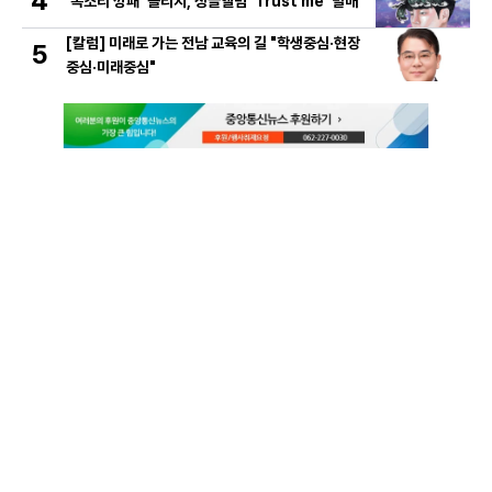
4
'목소리 깡패' 플리지, 싱글앨범 'Trust me' 발매
[칼럼] 미래로 가는 전남 교육의 길 "학생중심·현장
5
중심·미래중심"