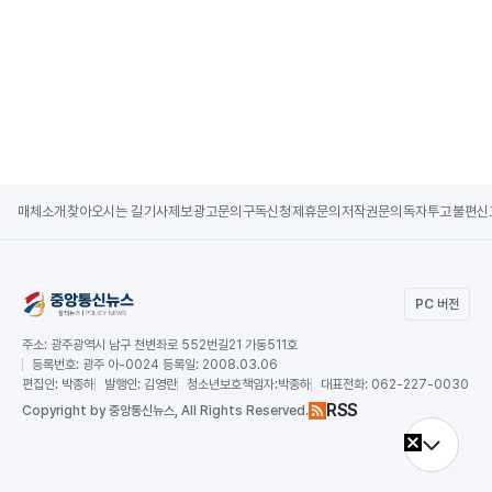
매체소개
찾아오시는 길
기사제보
광고문의
구독신청
제휴문의
저작권문의
독자투고
불편신
PC 버전
주소:
광주광역시 남구 천변좌로 552번길21 가동511호
등록번호:
광주 아-0024 등록일: 2008.03.06
편집인:
박종하
발행인:
김영란
청소년보호책임자:
박종하
대표전화:
062-227-0030
RSS
Copy
right by 중앙통신뉴스,
All Rights Reserved.