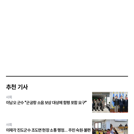
추천 기사
사회
이남오 군수 "군공항 소음 보상 대상에 함평 포함 요구"
사회
이재각 진도군수 조도면 현장 소통 행정… 주민 숙원·불편