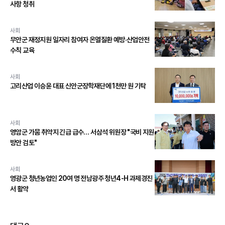
사항 청취
사회
무안군 재정지원 일자리 참여자 온열질환 예방·산업안전
수칙 교육
사회
고리산업 이승윤 대표 신안군장학재단에 1천만 원 기탁
사회
영암군 가뭄 취약지 긴급 급수… 서삼석 위원장 "국비 지원
방안 검토"
사회
영광군 청년농업인 20여 명 전남광주 청년4-H 과제경진
서 활약