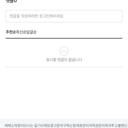
댓글
0
댓글을 작성하려면 로그인해주세요
추천순
최신순
답글순
표시할 댓글이 없습니다
매체소개
찾아오시는 길
기사제보
광고문의
구독신청
제휴문의
저작권문의
독자투고
불편신