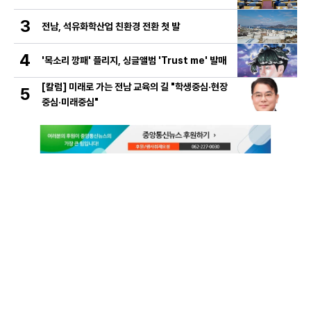
3
전남, 석유화학산업 친환경 전환 첫 발
4
'목소리 깡패' 플리지, 싱글앨범 'Trust me' 발매
[칼럼] 미래로 가는 전남 교육의 길 "학생중심·현장
5
중심·미래중심"