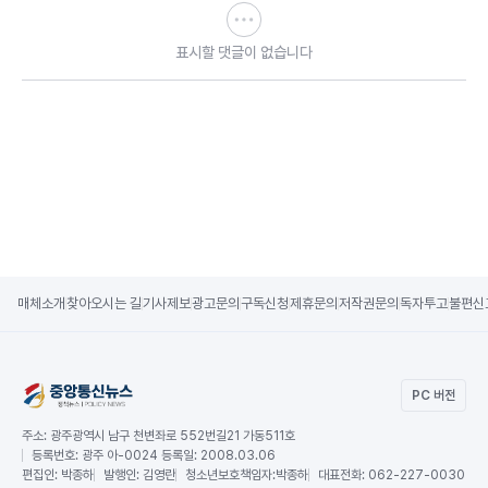
표시할 댓글이 없습니다
매체소개
찾아오시는 길
기사제보
광고문의
구독신청
제휴문의
저작권문의
독자투고
불편신
PC 버전
주소:
광주광역시 남구 천변좌로 552번길21 가동511호
등록번호:
광주 아-0024 등록일: 2008.03.06
편집인:
박종하
발행인:
김영란
청소년보호책임자:
박종하
대표전화:
062-227-0030