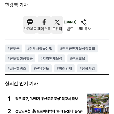
한광백 기자
카카오톡
페이스북
트위터
밴드
URL복사
#
진도군
#
진도사랑골든벨
#
진도군인재육성장학회
#
진도학생장학금
#
지역인재육성
#
진도교육
#
골든벨퀴즈
#
전남진도
#
미래인재
#
장학사업
실시간 인기 기사
1
광주 북구, '보행자 우선도로 조성' 특교세 확보
2
전남교육청, 美 트로이대학에 ‘K-에듀센터’ 문 열어