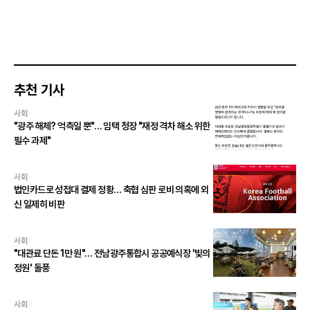
추천 기사
사회
"광주 해체? 억측일 뿐"… 임택 청장 "재정 격차 해소 위한
필수 과제"
사회
법인카드로 성접대 결제 정황… 축협 심판 로비 의혹에 외
신 일제히 비판
사회
"대관료 단돈 1만 원"… 전남광주통합시 공공예식장 '빛의
정원' 돌풍
사회