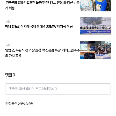
무안군의 3대 선결조건 돌파구 찾나?… 민형배-김산 비공
개 회동
사회
해남 혈도간척지에 국내 최대 400MW 태양광 착공
사회
영암군, 우원식 전 의장 초청 ‘혁신공감 특강’ 개최…민주주
의 가치 공유
댓글
0
댓글을 작성하려면 로그인해주세요
추천순
최신순
답글순