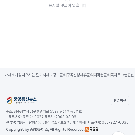
표시할 댓글이 없습니다
매체소개
찾아오시는 길
기사제보
광고문의
구독신청
제휴문의
저작권문의
독자투고
불편신
PC 버전
주소:
광주광역시 남구 천변좌로 552번길21 가동511호
등록번호:
광주 아-0024 등록일: 2008.03.06
편집인:
박종하
발행인:
김영란
청소년보호책임자:
박종하
대표전화:
062-227-0030
RSS
Copy
right by 중앙통신뉴스,
All Rights Reserved.