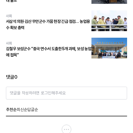
대 물꼬
사회
서삼석 의원·김산 무안군수 가뭄 현장 긴급 점검… 농업용
수 확보 총력
사회
김철우 보성군수 “중국 연수서 도출한 5개 과제, 보성 농업
에 접목”
댓글
0
댓글을 작성하려면 로그인해주세요
추천순
최신순
답글순