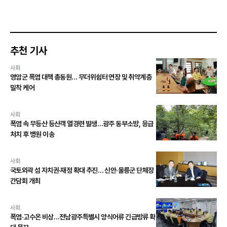
추천 기사
사회
영암군 폭염 대책 총동원… 무더위쉼터 연장 및 취약계층
밀착 케어
사회
폭염 속 무등산 등산객 열경련 발생…광주 동부소방, 응급
처치 후 병원 이송
사회
국토외곽 섬 자치권·재정 확대 추진… 신안·울릉군 단체장
간담회 개최
사회
폭염·고수온 비상…전남광주특별시 양식어류 긴급방류 확