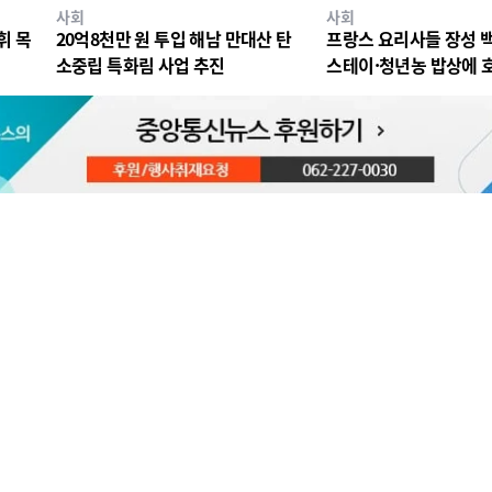
사회
사회
휘 목
20억8천만 원 투입 해남 만대산 탄
프랑스 요리사들 장성 
소중립 특화림 사업 추진
스테이·청년농 밥상에 