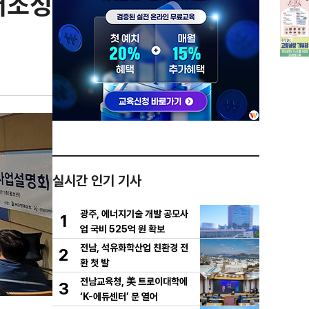
터조성
실시간 인기 기사
광주, 에너지기술 개발 공모사
1
업 국비 525억 원 확보
전남, 석유화학산업 친환경 전
2
환 첫 발
전남교육청, 美 트로이대학에
3
‘K-에듀센터’ 문 열어