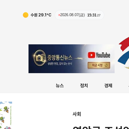
수원
29.1
ºC
2026.08.07(금)
15:31
28
뉴스
정치
경제
사회