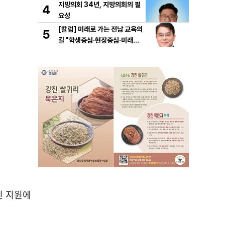
지방의회 34년, 지방의회의 필
4
요성
[칼럼] 미래로 가는 전남 교육의
5
길 "학생중심·현장중심·미래중
심"
인 지원에