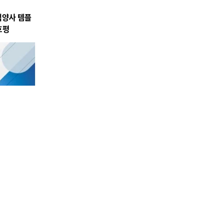
백양사 템플
호평