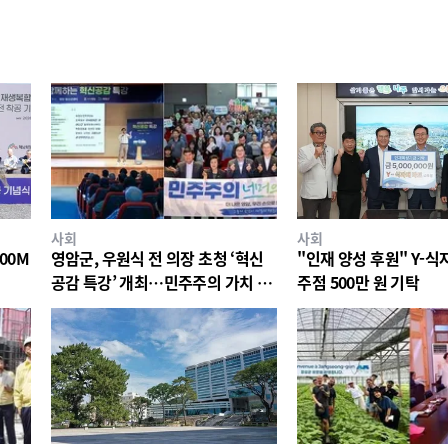
사회
사회
00M
영암군, 우원식 전 의장 초청 ‘혁신
"인재 양성 후원" Y-
공감 특강’ 개최…민주주의 가치 공
주점 500만 원 기탁
유