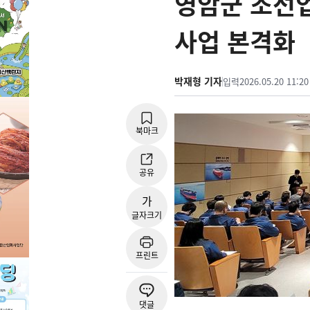
영암군 조선업
사업 본격화
박재형 기자
입력
2026.05.20 11:20
북마크
공유
가
글자크기
프린트
댓글