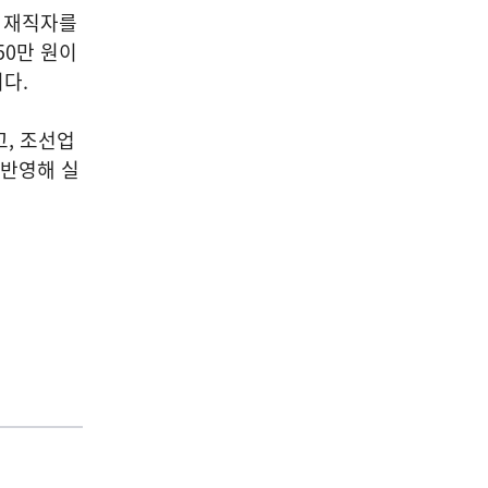
의 재직자를
50만 원이
다.
고, 조선업
 반영해 실