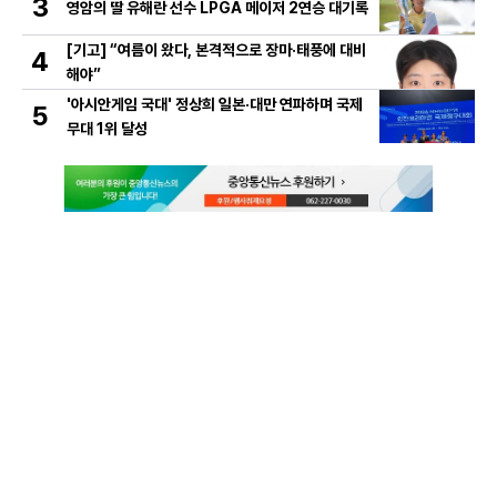
3
영암의 딸 유해란 선수 LPGA 메이저 2연승 대기록
[기고] “여름이 왔다, 본격적으로 장마·태풍에 대비
4
해야”
'아시안게임 국대' 정상희 일본·대만 연파하며 국제
5
무대 1위 달성