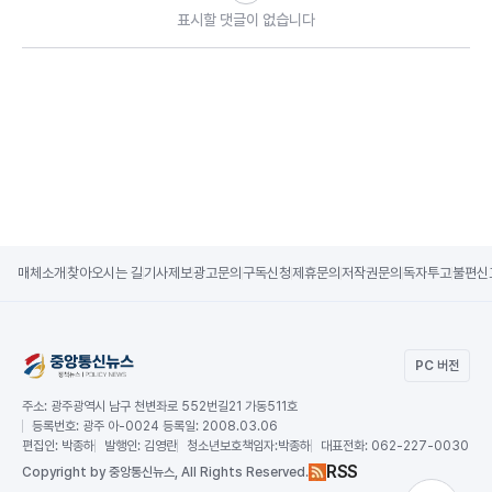
표시할 댓글이 없습니다
매체소개
찾아오시는 길
기사제보
광고문의
구독신청
제휴문의
저작권문의
독자투고
불편신
PC 버전
주소:
광주광역시 남구 천변좌로 552번길21 가동511호
등록번호:
광주 아-0024 등록일: 2008.03.06
편집인:
박종하
발행인:
김영란
청소년보호책임자:
박종하
대표전화:
062-227-0030
RSS
Copy
right by 중앙통신뉴스,
All Rights Reserved.