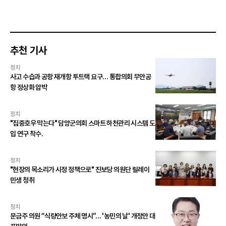
추천 기사
정치
사고 수습과 공항 재개항 투트랙 요구… 통합의회 무안공
항 정상화 압박
정치
"집중호우 막는다" 담양군의회 스마트 하천관리 시스템 도
입 연구 착수.
정치
"현장의 목소리가 시정 정책으로" 진보당 의원단 릴레이
민생 청취
정치
문금주 의원 “식량안보 주체 명시”… '농민의 날' 개정안 대