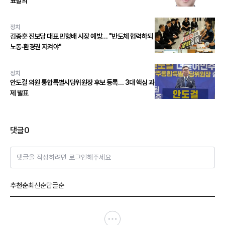
표발의
정치
김종훈 진보당 대표 민형배 시장 예방… "반도체 협력하되
노동·환경권 지켜야"
정치
안도걸 의원 통합특별시당위원장 후보 등록… 3대 핵심 과
제 발표
댓글
0
댓글을 작성하려면 로그인해주세요
추천순
최신순
답글순