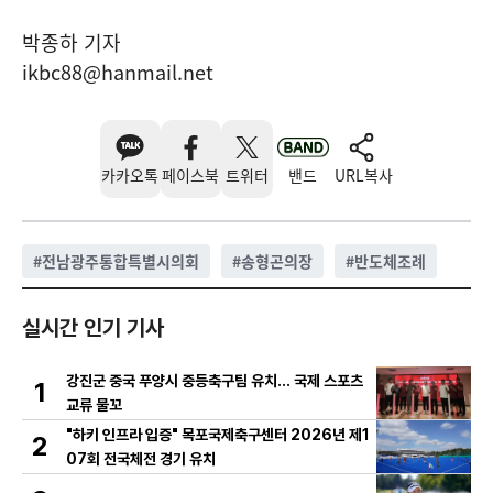
박종하 기자
ikbc88@hanmail.net
카카오톡
페이스북
트위터
밴드
URL복사
#
전남광주통합특별시의회
#
송형곤의장
#
반도체조례
실시간 인기 기사
강진군 중국 푸양시 중등축구팀 유치… 국제 스포츠
1
교류 물꼬
"하키 인프라 입증" 목포국제축구센터 2026년 제1
2
07회 전국체전 경기 유치