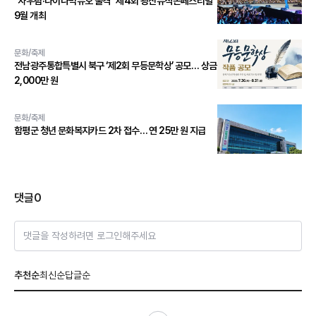
"자우림·다이나믹듀오 출격" 제4회 광산뮤직온페스티벌
9월 개최
문화/축제
전남광주통합특별시 북구 ‘제2회 무등문학상’ 공모… 상금
2,000만 원
문화/축제
함평군 청년 문화복지카드 2차 접수… 연 25만 원 지급
댓글
0
댓글을 작성하려면 로그인해주세요
추천순
최신순
답글순