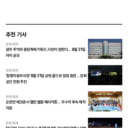
추천 기사
문화/축제
광주 추억의 충장축제 키워드 시민이 정한다… 8월 31일
까지 공모
문화/축제
‘함평자동차극장’ 8월 31일 상영 끝으로 잠정 휴관… 문화
공간 전환 추진
문화/축제
순천만 에코촌서 열린 웹툰 메이커톤… 우수작 후속 제작
지원
문화/축제