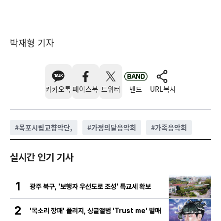
박재형 기자
카카오톡
페이스북
트위터
밴드
URL복사
#
목포시립교향악단,
#
가정의달음악회
#
가족음악회
실시간 인기 기사
1
광주 북구, '보행자 우선도로 조성' 특교세 확보
2
'목소리 깡패' 플리지, 싱글앨범 'Trust me' 발매