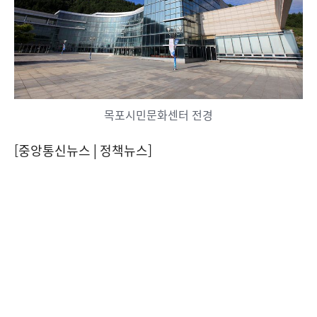
목포시민문화센터 전경
[중앙통신뉴스│정책뉴스]