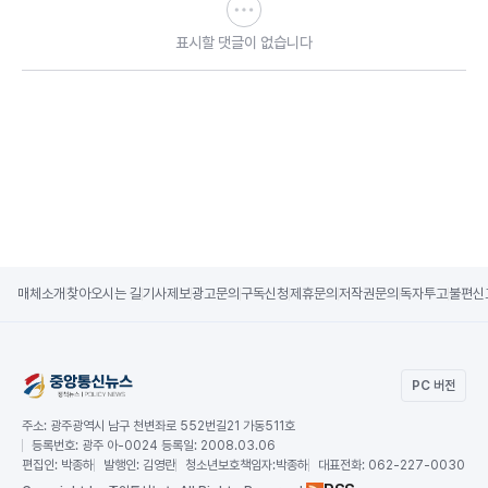
표시할 댓글이 없습니다
매체소개
찾아오시는 길
기사제보
광고문의
구독신청
제휴문의
저작권문의
독자투고
불편신
PC 버전
주소:
광주광역시 남구 천변좌로 552번길21 가동511호
등록번호:
광주 아-0024 등록일: 2008.03.06
편집인:
박종하
발행인:
김영란
청소년보호책임자:
박종하
대표전화:
062-227-0030