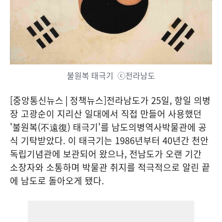
불원복 태극기 ⓒ전라남도
[중앙통신뉴스│정책뉴스]전라남도가 25일, 항일 의병
장 고광순이 지리산 일대에서 직접 만들어 사용했던
'불원복(不遠復) 태극기'를 남도의병역사박물관에 공
식 기탁받았다. 이 태극기는 1986년부터 40년간 천안
독립기념관에 보관되어 왔으나, 전남도가 오랜 기간
소장자와 소통하며 박물관 취지를 적극적으로 알린 끝
에 남도로 돌아오게 됐다.