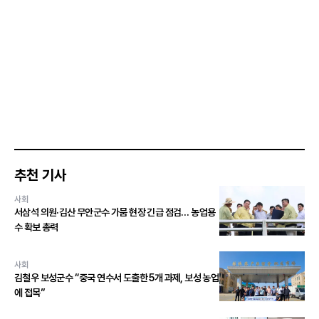
추천 기사
사회
서삼석 의원·김산 무안군수 가뭄 현장 긴급 점검… 농업용
수 확보 총력
사회
김철우 보성군수 “중국 연수서 도출한 5개 과제, 보성 농업
에 접목”