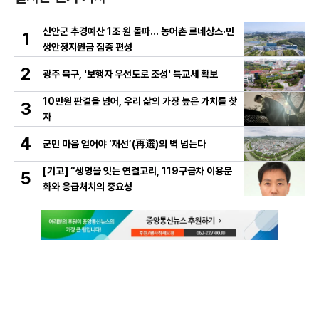
신안군 추경예산 1조 원 돌파… 농어촌 르네상스·민
1
생안정지원금 집중 편성
2
광주 북구, '보행자 우선도로 조성' 특교세 확보
10만원 판결을 넘어, 우리 삶의 가장 높은 가치를 찾
3
자
4
군민 마음 얻어야 ‘재선’(再選)의 벽 넘는다
[기고] “생명을 잇는 연결고리, 119구급차 이용문
5
화와 응급처치의 중요성