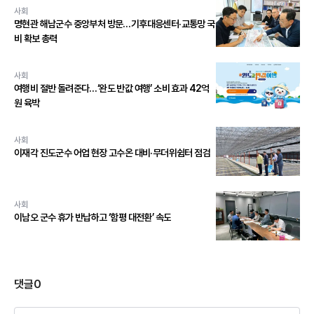
사회
명현관 해남군수 중앙부처 방문…기후대응센터·교통망 국
비 확보 총력
사회
여행비 절반 돌려준다…‘완도 반값 여행’ 소비 효과 42억
원 육박
사회
이재각 진도군수 어업 현장 고수온 대비·무더위쉼터 점검
사회
이남오 군수 휴가 반납하고 ‘함평 대전환’ 속도
댓글
0