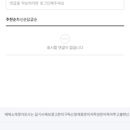
댓글을 작성하려면 로그인해주세요
추천순
최신순
답글순
표시할 댓글이 없습니다
매체소개
찾아오시는 길
기사제보
광고문의
구독신청
제휴문의
저작권문의
독자투고
불편신