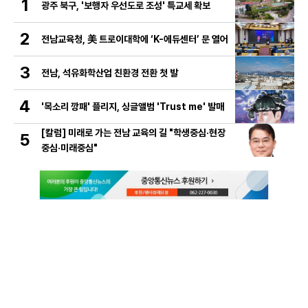
1
광주 북구, '보행자 우선도로 조성' 특교세 확보
2
전남교육청, 美 트로이대학에 ‘K-에듀센터’ 문 열어
3
전남, 석유화학산업 친환경 전환 첫 발
4
'목소리 깡패' 플리지, 싱글앨범 'Trust me' 발매
[칼럼] 미래로 가는 전남 교육의 길 "학생중심·현장
5
중심·미래중심"