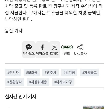
차량 출고 및 등록 완료 후 광주시가 제작·수입사에 직
접 지급한다. 구매자는 보조금을 제외한 차량 금액만
부담하면 된다.
윤산 기자
카카오톡
페이스북
트위터
밴드
URL복사
#
전기차
#
보조금
#
광주시
#
강기정
#
차량출고
#
친환경차
#
차상위계층
#
다자녀가구
실시간 인기 기사