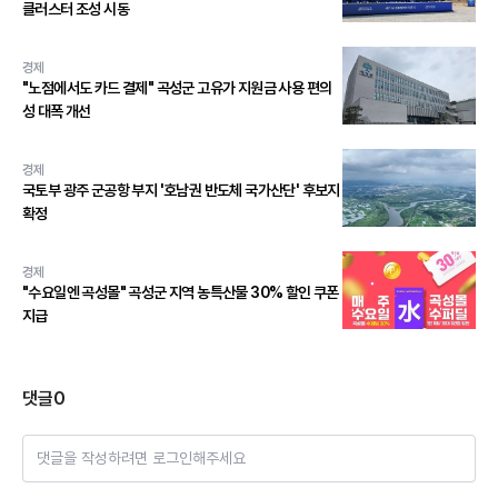
클러스터 조성 시동
경제
"노점에서도 카드 결제" 곡성군 고유가 지원금 사용 편의
성 대폭 개선
경제
국토부 광주 군공항 부지 '호남권 반도체 국가산단' 후보지
확정
경제
"수요일엔 곡성몰" 곡성군 지역 농특산물 30% 할인 쿠폰
지급
댓글
0
댓글을 작성하려면 로그인해주세요