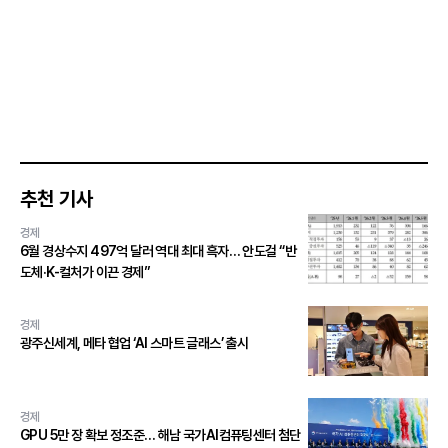
추천 기사
경제
6월 경상수지 497억 달러 역대 최대 흑자… 안도걸 “반
도체·K-컬처가 이끈 경제”
경제
광주신세계, 메타 협업 ‘AI 스마트 글래스’ 출시
경제
GPU 5만 장 확보 정조준… 해남 국가AI컴퓨팅센터 첨단