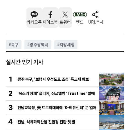
카카오톡
페이스북
트위터
밴드
URL복사
#
북구
#
광주광역시
#
지방세정
실시간 인기 기사
1
광주 북구, '보행자 우선도로 조성' 특교세 확보
2
'목소리 깡패' 플리지, 싱글앨범 'Trust me' 발매
3
전남교육청, 美 트로이대학에 ‘K-에듀센터’ 문 열어
4
전남, 석유화학산업 친환경 전환 첫 발