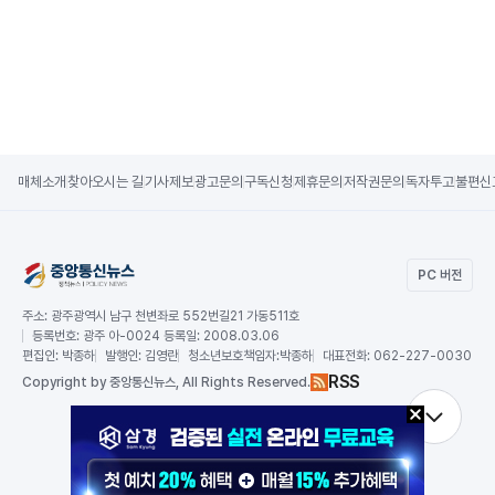
매체소개
찾아오시는 길
기사제보
광고문의
구독신청
제휴문의
저작권문의
독자투고
불편신
PC 버전
주소:
광주광역시 남구 천변좌로 552번길21 가동511호
등록번호:
광주 아-0024 등록일: 2008.03.06
편집인:
박종하
발행인:
김영란
청소년보호책임자:
박종하
대표전화:
062-227-0030
RSS
Copy
right by 중앙통신뉴스,
All Rights Reserved.