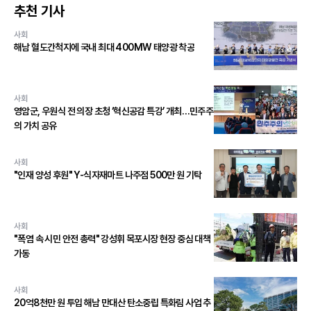
추천 기사
사회
해남 혈도간척지에 국내 최대 400MW 태양광 착공
사회
영암군, 우원식 전 의장 초청 ‘혁신공감 특강’ 개최…민주주
의 가치 공유
사회
"인재 양성 후원" Y-식자재마트 나주점 500만 원 기탁
사회
"폭염 속 시민 안전 총력" 강성휘 목포시장 현장 중심 대책
가동
사회
20억8천만 원 투입 해남 만대산 탄소중립 특화림 사업 추