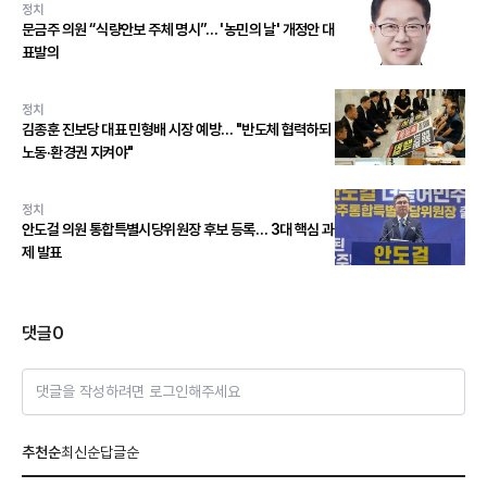
정치
문금주 의원 “식량안보 주체 명시”… '농민의 날' 개정안 대
표발의
정치
김종훈 진보당 대표 민형배 시장 예방… "반도체 협력하되
노동·환경권 지켜야"
정치
안도걸 의원 통합특별시당위원장 후보 등록… 3대 핵심 과
제 발표
댓글
0
댓글을 작성하려면 로그인해주세요
추천순
최신순
답글순