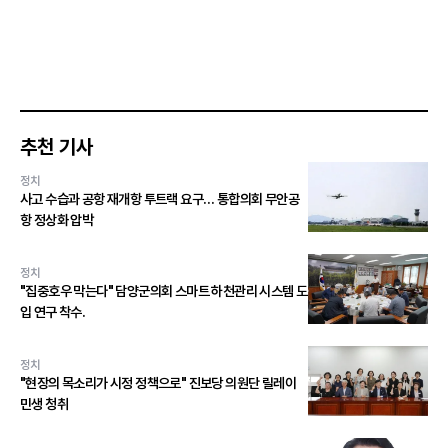
추천 기사
정치
사고 수습과 공항 재개항 투트랙 요구… 통합의회 무안공
항 정상화 압박
정치
"집중호우 막는다" 담양군의회 스마트 하천관리 시스템 도
입 연구 착수.
정치
"현장의 목소리가 시정 정책으로" 진보당 의원단 릴레이
민생 청취