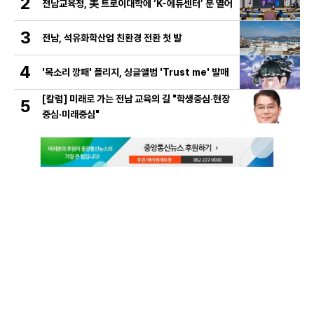
2
전남교육청, 美 트로이대학에 ‘K-에듀센터’ 문 열어
3
전남, 석유화학산업 친환경 전환 첫 발
4
'목소리 깡패' 플리지, 싱글앨범 'Trust me' 발매
[칼럼] 미래로 가는 전남 교육의 길 "학생중심·현장
5
중심·미래중심"