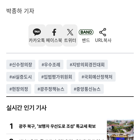
박종하 기자
카카오톡
페이스북
트위터
밴드
URL복사
#
신수정의장
#
우수조례
#
지방의회경진대회
#
ai실증도시
#
입법평가위원회
#
국회예산정책처
#
현장의정
#
광주정책뉴스
#
중앙통신뉴스
실시간 인기 기사
1
광주 북구, '보행자 우선도로 조성' 특교세 확보