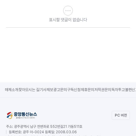
표시할 댓글이 없습니다
매체소개
찾아오시는 길
기사제보
광고문의
구독신청
제휴문의
저작권문의
독자투고
불편신
PC 버전
주소:
광주광역시 남구 천변좌로 552번길21 가동511호
등록번호:
광주 아-0024 등록일: 2008.03.06