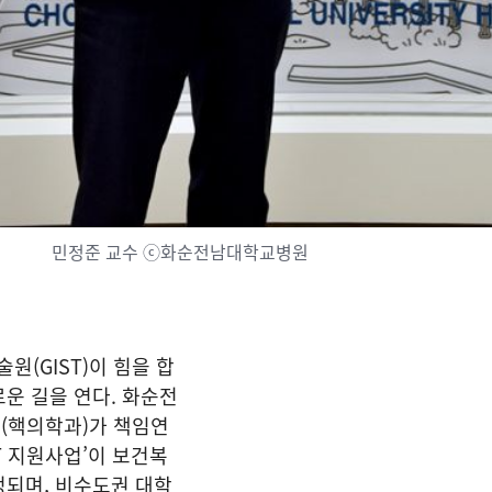
민정준 교수 ⓒ화순전남대학교병원
(GIST)이 힘을 합
운 길을 연다. 화순전
(핵의학과)가 책임연
ST 지원사업’이 보건복
정되며, 비수도권 대학