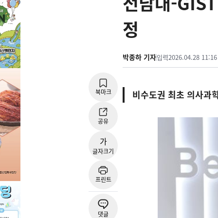
전남대-GIST
정
박종하 기자
입력
2026.04.28 11:16
북마크
비수도권 최초 의사과학
공유
가
글자크기
프린트
댓글