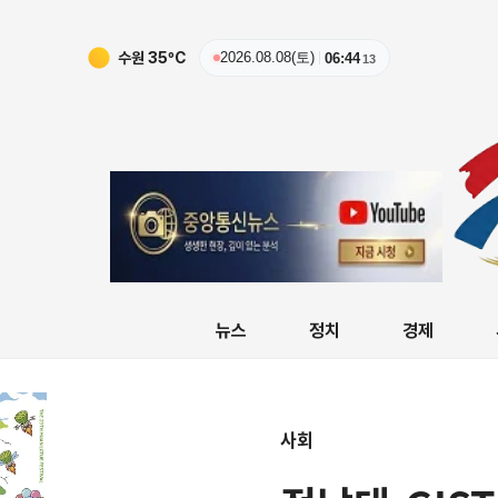
수원
35
ºC
2026.08.08(토)
06:44
14
뉴스
정치
경제
사회