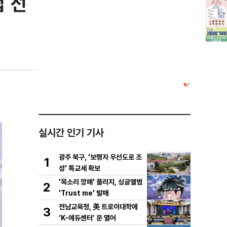
업 선
실시간 인기 기사
광주 북구, '보행자 우선도로 조
1
성' 특교세 확보
'목소리 깡패' 플리지, 싱글앨범
2
'Trust me' 발매
전남교육청, 美 트로이대학에
3
‘K-에듀센터’ 문 열어