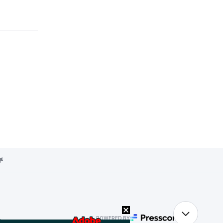
부
POWERED BY