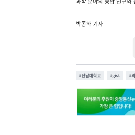
과학 분야의 융합 연구와
박종하 기자
#
전남대학교
#
gist
#