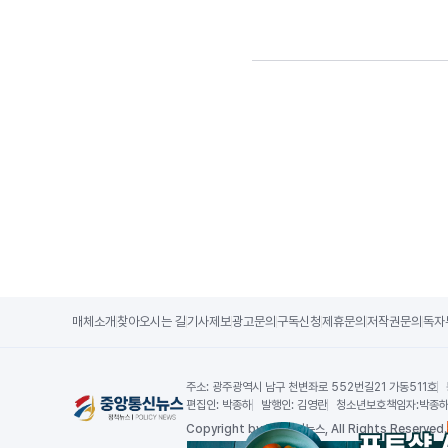
매체소개
찾아오시는 길
기사제보
광고문의
구독신청
제휴문의
저작권문의
독자
주소:
광주광역시 남구 천변좌로 552번길21 가동511호
편집인:
박종하
발행인:
김영란
청소년보호책임자:
박종
Copy
right by 중앙통신뉴스,
All Rights Reserved.