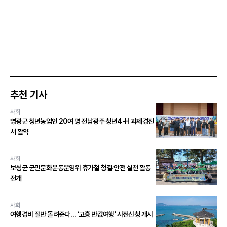
추천 기사
사회
영광군 청년농업인 20여 명 전남광주 청년4-H 과제경진
서 활약
사회
보성군 군민문화운동운영위 휴가철 청결·안전 실천 활동
전개
사회
여행경비 절반 돌려준다… ‘고흥 반값여행’ 사전신청 개시