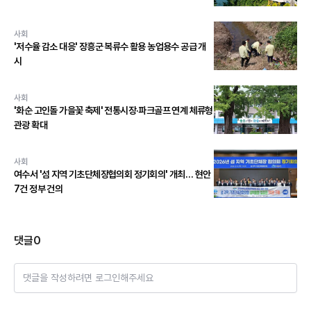
사회
'저수율 감소 대응' 장흥군 복류수 활용 농업용수 공급 개
시
사회
'화순 고인돌 가을꽃 축제' 전통시장·파크골프 연계 체류형
관광 확대
사회
여수서 '섬 지역 기초단체장협의회 정기회의' 개최… 현안
7건 정부 건의
댓글
0
댓글을 작성하려면 로그인해주세요