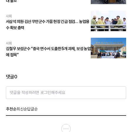
대 물꼬
사회
서삼석 의원·김산 무안군수 가뭄 현장 긴급 점검… 농업용
수 확보 총력
사회
김철우 보성군수 “중국 연수서 도출한 5개 과제, 보성 농업
에 접목”
댓글
0
댓글을 작성하려면 로그인해주세요
추천순
최신순
답글순