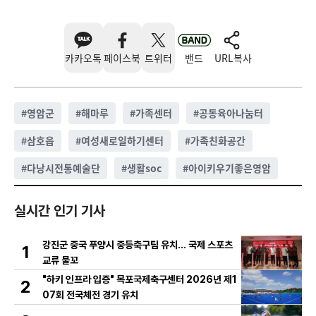
카카오톡
페이스북
트위터
밴드
URL복사
#
영암군
#
해마루
#
가족센터
#
공동육아나눔터
#
삼호읍
#
여성새로일하기센터
#
가족친화공간
#
다낭시전통예술단
#
생활soc
#
아이키우기좋은영암
실시간 인기 기사
강진군 중국 푸양시 중등축구팀 유치… 국제 스포츠
1
교류 물꼬
"하키 인프라 입증" 목포국제축구센터 2026년 제1
2
07회 전국체전 경기 유치