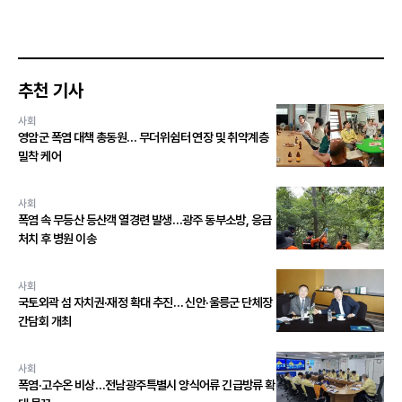
추천 기사
사회
영암군 폭염 대책 총동원… 무더위쉼터 연장 및 취약계층
밀착 케어
사회
폭염 속 무등산 등산객 열경련 발생…광주 동부소방, 응급
처치 후 병원 이송
사회
국토외곽 섬 자치권·재정 확대 추진… 신안·울릉군 단체장
간담회 개최
사회
폭염·고수온 비상…전남광주특별시 양식어류 긴급방류 확