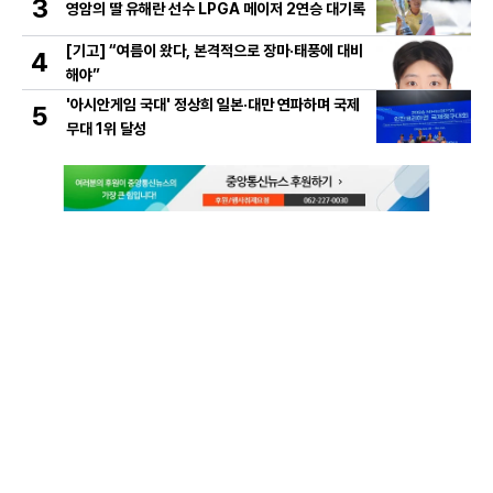
3
영암의 딸 유해란 선수 LPGA 메이저 2연승 대기록
[기고] “여름이 왔다, 본격적으로 장마·태풍에 대비
4
해야”
'아시안게임 국대' 정상희 일본·대만 연파하며 국제
5
무대 1위 달성