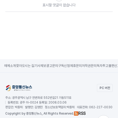
표시할 댓글이 없습니다
매체소개
찾아오시는 길
기사제보
광고문의
구독신청
제휴문의
저작권문의
독자투고
불편신
PC 버전
주소:
광주광역시 남구 천변좌로 552번길21 가동511호
등록번호:
광주 아-0024 등록일: 2008.03.06
편집인:
박종하
발행인:
김영란
청소년보호책임자:
박종하
대표전화:
062-227-0030
RSS
Copy
right by 중앙통신뉴스,
All Rights Reserved.