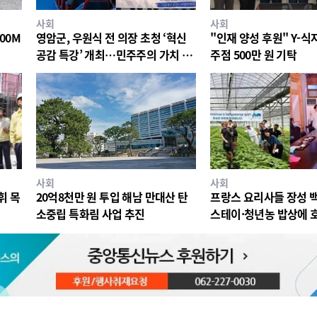
사회
사회
00M
영암군, 우원식 전 의장 초청 ‘혁신
"인재 양성 후원" Y-
공감 특강’ 개최…민주주의 가치 공
주점 500만 원 기탁
유
사회
사회
휘 목
20억8천만 원 투입 해남 만대산 탄
프랑스 요리사들 장성 
소중립 특화림 사업 추진
스테이·청년농 밥상에 