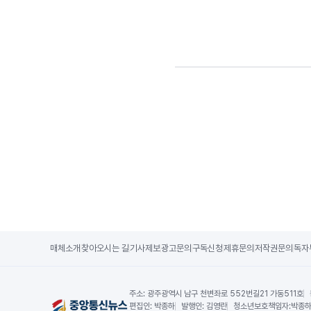
매체소개
찾아오시는 길
기사제보
광고문의
구독신청
제휴문의
저작권문의
독자
주소:
광주광역시 남구 천변좌로 552번길21 가동511호
편집인:
박종하
발행인:
김영란
청소년보호책임자:
박종