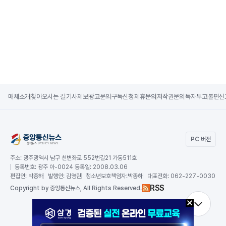
매체소개
찾아오시는 길
기사제보
광고문의
구독신청
제휴문의
저작권문의
독자투고
불편신
PC 버전
주소:
광주광역시 남구 천변좌로 552번길21 가동511호
등록번호:
광주 아-0024 등록일: 2008.03.06
편집인:
박종하
발행인:
김영란
청소년보호책임자:
박종하
대표전화:
062-227-0030
RSS
Copy
right by 중앙통신뉴스,
All Rights Reserved.