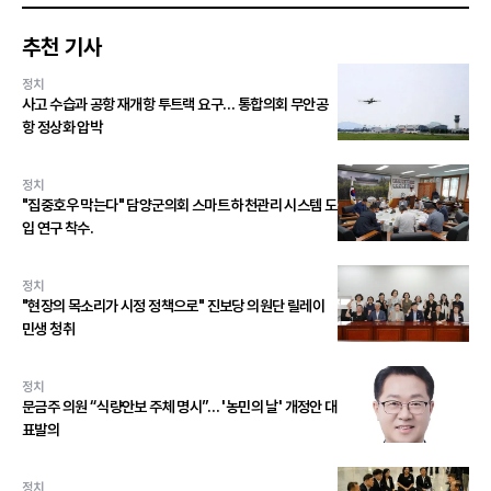
추천 기사
정치
사고 수습과 공항 재개항 투트랙 요구… 통합의회 무안공
항 정상화 압박
정치
"집중호우 막는다" 담양군의회 스마트 하천관리 시스템 도
입 연구 착수.
정치
"현장의 목소리가 시정 정책으로" 진보당 의원단 릴레이
민생 청취
정치
문금주 의원 “식량안보 주체 명시”… '농민의 날' 개정안 대
표발의
정치