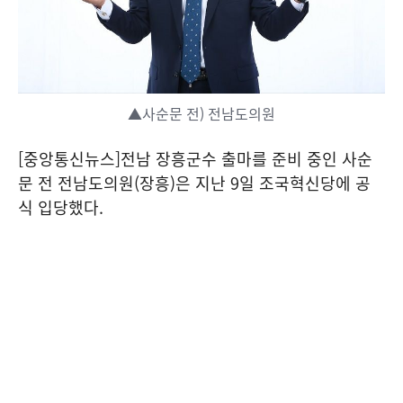
▲사순문 전) 전남도의원
[중앙통신뉴스]전남 장흥군수 출마를 준비 중인 사순
문 전 전남도의원(장흥)은 지난 9일 조국혁신당에 공
식 입당했다.