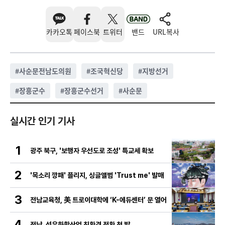
카카오톡
페이스북
트위터
밴드
URL복사
#
사순문전남도의원
#
조국혁신당
#
지방선거
#
장흥군수
#
장흥군수선거
#
사순문
실시간 인기 기사
1
광주 북구, '보행자 우선도로 조성' 특교세 확보
2
'목소리 깡패' 플리지, 싱글앨범 'Trust me' 발매
3
전남교육청, 美 트로이대학에 ‘K-에듀센터’ 문 열어
4
전남, 석유화학산업 친환경 전환 첫 발