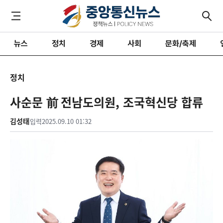
뉴스
정치
경제
사회
문화/축제
정치
사순문 前 전남도의원, 조국혁신당 합류
김성태
입력
2025.09.10 01:32