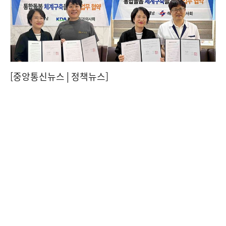
[중앙통신뉴스│정책뉴스]