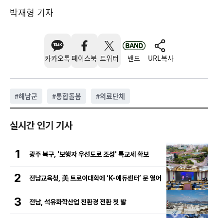
박재형 기자
카카오톡
페이스북
트위터
밴드
URL복사
#
해남군
#
통합돌봄
#
의료단체
실시간 인기 기사
1
광주 북구, '보행자 우선도로 조성' 특교세 확보
2
전남교육청, 美 트로이대학에 ‘K-에듀센터’ 문 열어
3
전남, 석유화학산업 친환경 전환 첫 발