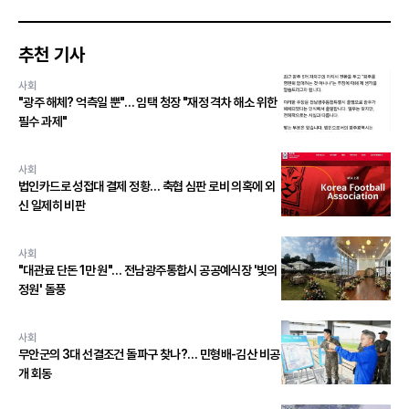
추천 기사
사회
"광주 해체? 억측일 뿐"… 임택 청장 "재정 격차 해소 위한
필수 과제"
사회
법인카드로 성접대 결제 정황… 축협 심판 로비 의혹에 외
신 일제히 비판
사회
"대관료 단돈 1만 원"… 전남광주통합시 공공예식장 '빛의
정원' 돌풍
사회
무안군의 3대 선결조건 돌파구 찾나?… 민형배-김산 비공
개 회동