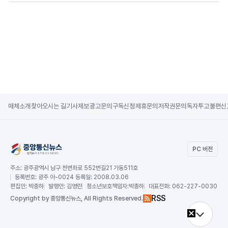
매체소개
찾아오시는 길
기사제보
광고문의
구독신청
제휴문의
저작권문의
독자투고
불편신
PC 버전
주소:
광주광역시 남구 천변좌로 552번길21 가동511호
등록번호:
광주 아-0024 등록일: 2008.03.06
편집인:
박종하
발행인:
김영란
청소년보호책임자:
박종하
대표전화:
062-227-0030
RSS
Copy
right by 중앙통신뉴스,
All Rights Reserved.