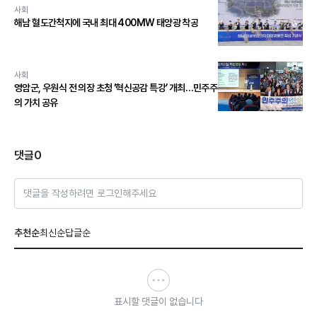
사회
해남 혈도간척지에 국내 최대 400MW 태양광 착공
사회
영암군, 우원식 전 의장 초청 ‘혁신공감 특강’ 개최…민주주
의 가치 공유
댓글
0
댓글을 작성하려면 로그인해주세요
추천순
최신순
답글순
표시할 댓글이 없습니다