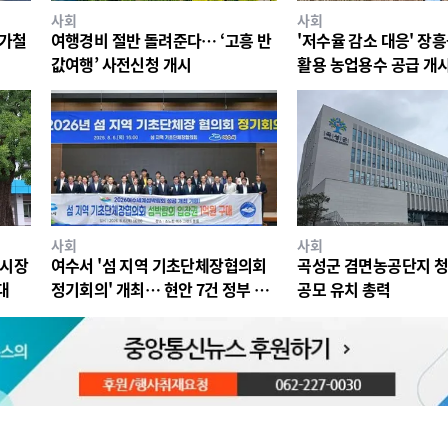
사회
사회
휴가철
여행경비 절반 돌려준다… ‘고흥 반
'저수율 감소 대응' 장
값여행’ 사전신청 개시
활용 농업용수 공급 개
사회
사회
통시장
여수서 '섬 지역 기초단체장협의회
곡성군 겸면농공단지 
대
정기회의' 개최… 현안 7건 정부 건
공모 유치 총력
의