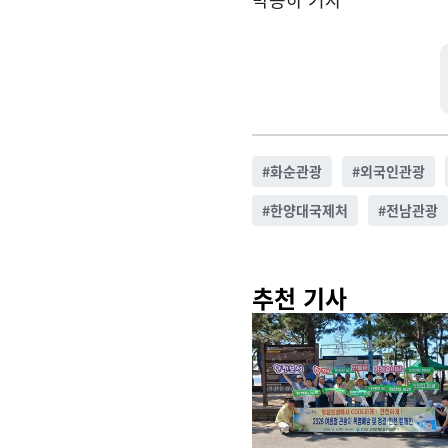
#
화순관광
#
외국인관광
#
한양대국제처
#
전남관광
추천 기사