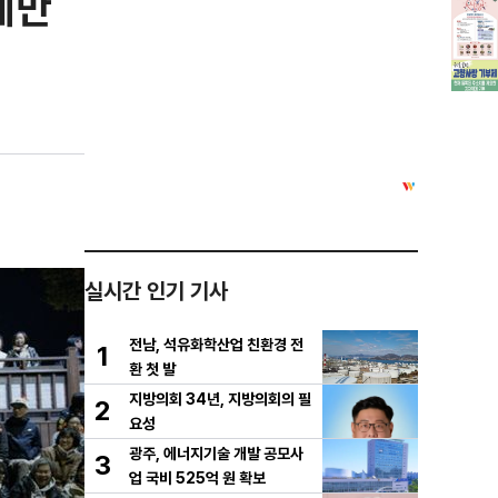
에만
실시간 인기 기사
전남, 석유화학산업 친환경 전
1
환 첫 발
지방의회 34년, 지방의회의 필
2
요성
광주, 에너지기술 개발 공모사
3
업 국비 525억 원 확보