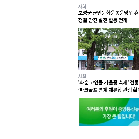
사회
보성군 군민문화운동운영위 
청결·안전 실천 활동 전개
사회
'화순 고인돌 가을꽃 축제' 전
·파크골프 연계 체류형 관광 확