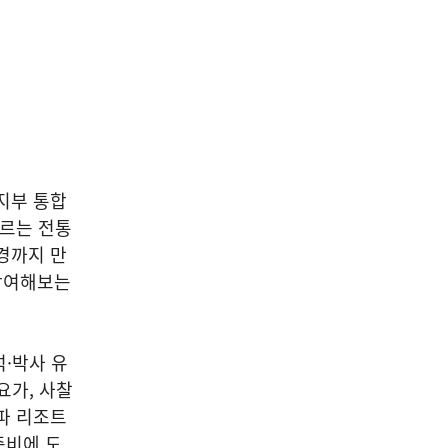
 지부 통합
부르는 전통
경까지 만
 참여해보는
·박사 유
요가, 사찰
파 리조트
준비에 도