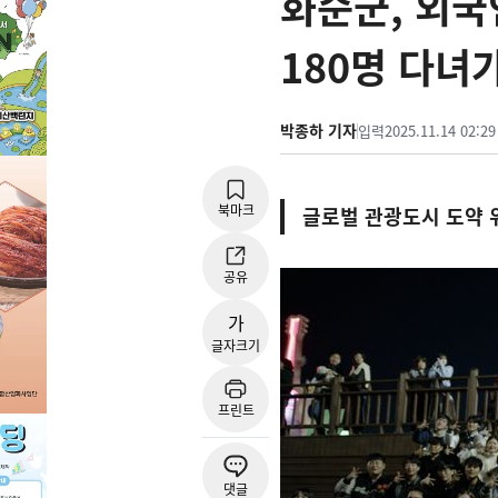
화순군, 외국
180명 다녀
박종하 기자
입력
2025.11.14 02:29
북마크
글로벌 관광도시 도약 
공유
가
글자크기
프린트
댓글