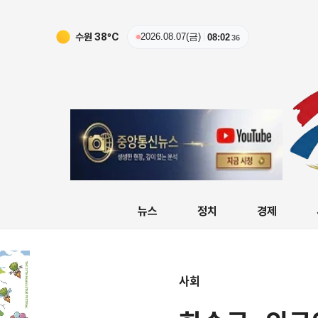
수원
38
ºC
2026.08.07(금)
08:02
37
뉴스
정치
경제
사회