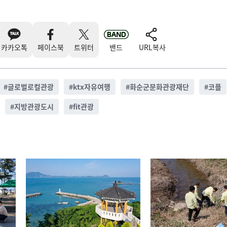
카카오톡
페이스북
트위터
밴드
URL복사
#
글로벌로컬관광
#
ktx자유여행
#
화순군문화관광재단
#
코플
#
지방관광도시
#
fit관광