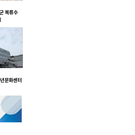
흥군 복류수
시
청년문화센터