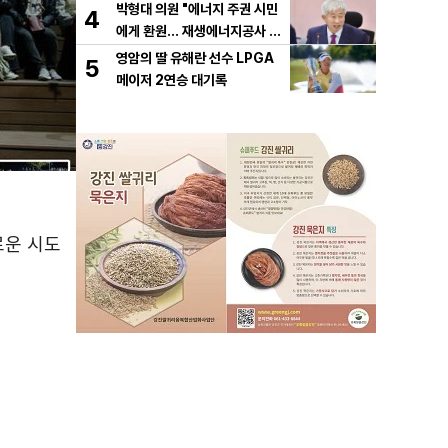
박형대 의원 "에너지 주권 시민
4
에게 환원... 재생에너지공사 서
둘러야"
영암의 딸 유해란 선수 LPGA
5
메이저 2연승 대기록
로운 시도