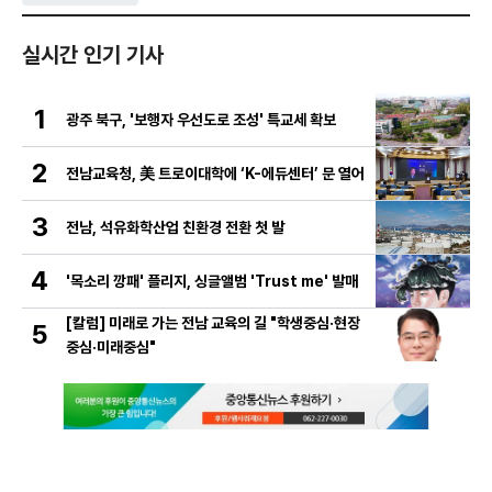
실시간 인기 기사
1
광주 북구, '보행자 우선도로 조성' 특교세 확보
2
전남교육청, 美 트로이대학에 ‘K-에듀센터’ 문 열어
3
전남, 석유화학산업 친환경 전환 첫 발
4
'목소리 깡패' 플리지, 싱글앨범 'Trust me' 발매
[칼럼] 미래로 가는 전남 교육의 길 "학생중심·현장
5
중심·미래중심"