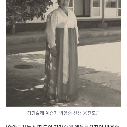
강강술래 계승자 박용순 선생 ⓒ진도군