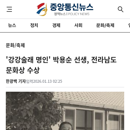
뉴스
정치
경제
사회
문화/축제
문화/축제
'강강술래 명인' 박용순 선생, 전라남도
문화상 수상
한광백 기자
입력
2026.01.13 02:25