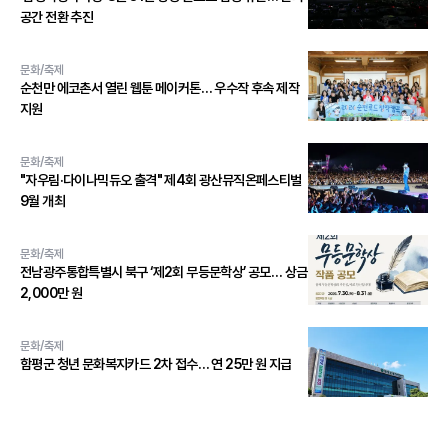
공간 전환 추진
문화/축제
순천만 에코촌서 열린 웹툰 메이커톤… 우수작 후속 제작
지원
문화/축제
"자우림·다이나믹듀오 출격" 제4회 광산뮤직온페스티벌
9월 개최
문화/축제
전남광주통합특별시 북구 ‘제2회 무등문학상’ 공모… 상금
2,000만 원
문화/축제
함평군 청년 문화복지카드 2차 접수… 연 25만 원 지급