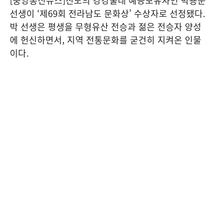
[중앙통신뉴스]진도의 강강술래 예능보유자인 박용순
선생이 ‘제69회 전라남도 문화상’ 수상자로 선정됐다.
박 선생은 평생을 무형유산 전승과 젊은 전승자 양성
에 헌신하면서, 지역 전통문화를 굳건히 지켜온 인물
이다.