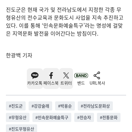
진도군은 현재 국가 및 전라남도에서 지정한 각종 무
형유산의 전수교육과 문화도시 사업을 지속 추진하고
있다. 이를 통해 ‘민속문화예술특구’라는 명성에 걸맞
은 지역문화 발전을 이어간다는 방침이다.
한광백 기자
카카오톡
페이스북
트위터
밴드
URL복사
#
진도군
#
강강술래
#
박용순
#
전라남도문화상
#
무형유산
#
민속문화예술특구
#
전승자
#
전통문화
#
진도무형유산